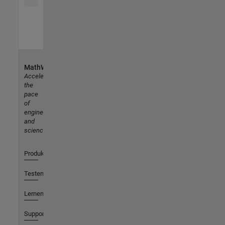
MathWorks
Accelerating
the
pace
of
engineering
and
science
Produkte
Testen oder Kaufen
Lernen
Support