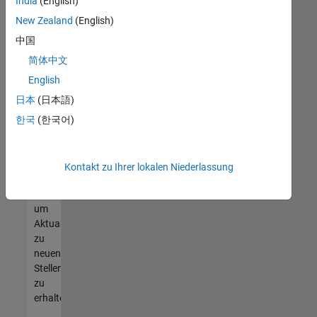
offenen
India
(English)
Stellen
New Zealand
(English)
finden
中国
können,
die
简体中文
Ihren
English
Qualifikationen
日本
(日本語)
entsprechen,
werden
한국
(한국어)
Sie
Mitglied
unseres
Kontakt zu Ihrer lokalen Niederlassung
Talent-
Netzwerks
,
um
Aktualisierungen
zu
neuen
Stellenangeboten
zu
erhalten.