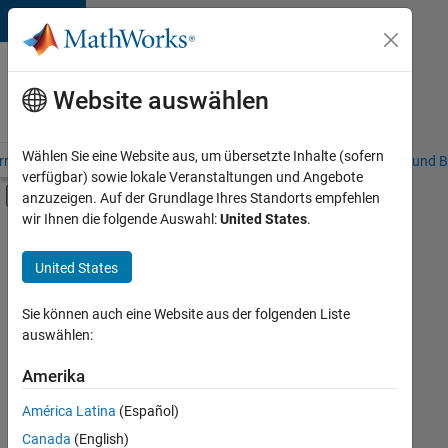
Weiter zum Inhalt
Karriere
bei
Website auswählen
MathWorks
Wählen Sie eine Website aus, um übersetzte Inhalte (sofern
riere – Übersicht
Stellensuche
Niederlassungen
Studierende und B
verfügbar) sowie lokale Veranstaltungen und Angebote
Umschaltung für Off-Canvas-Navigation
anzuzeigen. Auf der Grundlage Ihres Standorts empfehlen
Hauptinhalt
wir Ihnen die folgende Auswahl:
United States
.
FILTER:
Praktika
United States
+
5
Information Technology
Infrastructure and Architecture
Sie können auch eine Website aus der folgenden Liste
auswählen:
Release Engineering
Software Process Engineering
Amerika
Derzeit
gibt
Technical Writing
América Latina
(Español)
es
keine
Canada
(English)