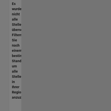
Es
wurden
nicht
alle
Stellen
übersetzt.
Filtern
Sie
nach
einem
bestimmten
Standort,
um
alle
Stellenangebote
in
Ihrer
Region
anzuzeigen.