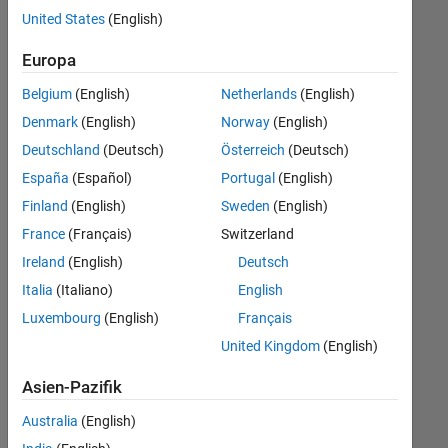
offenen
United States
(English)
Stellen,
die
Europa
Ihren
Suchkriterien
Belgium
(English)
Netherlands
(English)
entsprechen.
Denmark
(English)
Norway
(English)
Sie
Deutschland
(Deutsch)
Österreich
(Deutsch)
können
die
España
(Español)
Portugal
(English)
Suchkriterien
Finland
(English)
Sweden
(English)
weiter
France
(Français)
Switzerland
fassen
oder
Ireland
(English)
Deutsch
alle
Italia
(Italiano)
English
Stellenangebote
Luxembourg
(English)
Français
anzeigen
.
Wenn
United Kingdom
(English)
Sie
Asien-Pazifik
noch
immer
Australia
(English)
keine