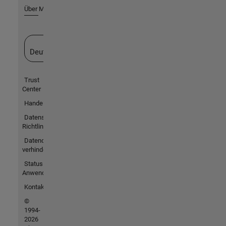
Über MathWorks
Website auswählen
Deutschland
Trust
Center
Handelsmarken
Datenschutz-
Richtlinien
Datendiebstahl
verhindern
Status von
Anwendungen
Kontakt
©
1994-
2026