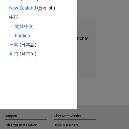
New Zealand
(English)
中国
alent Network beitreten
简体中文
English
Sie personalisierte Stellenangebote, Berichte
日本
(日本語)
und Unternehmensneuigkeiten.
한국
(한국어)
Melden Sie sich noch heute an
Support
Über MathWorks
Hilfe zur Installation
Jobs & Karriere