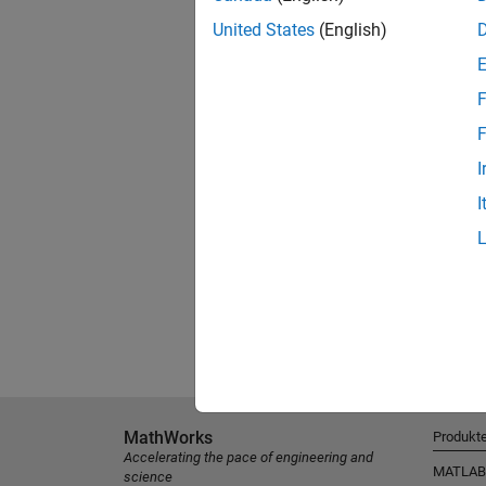
United States
(English)
F
F
I
I
MathWorks
Produkt
Accelerating the pace of engineering and
MATLAB
science