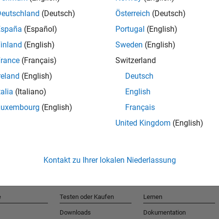
Deutschland
(Deutsch)
Österreich
(Deutsch)
España
(Español)
Portugal
(English)
T
inland
(English)
Sweden
(English)
rance
(Français)
Switzerland
Erhalten 
reland
(English)
Deutsch
talia
(Italiano)
English
Luxembourg
(English)
Français
United Kingdom
(English)
Kontakt zu Ihrer lokalen Niederlassung
e
Testen oder Kaufen
Lernen
Downloads
Dokumentation