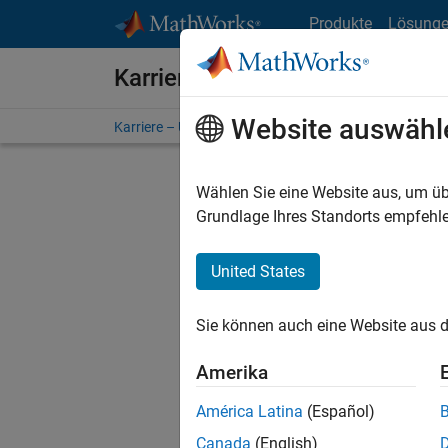
Weiter zum Inhalt
Produkte
Lösung
Karriere bei MathWorks
Website auswähl
Karriere – Übersicht
Stellensuche
Niederlassunge
Wählen Sie eine Website aus, um üb
Grundlage Ihres Standorts empfehle
United States
Derzeit
Sie könn
Sie können auch eine Website aus d
Stellen f
Aktualis
Amerika
Es wurde
América Latina
(Español)
Region a
Canada
(English)