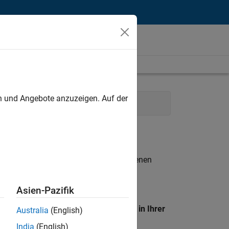
unt
en und Angebote anzuzeigen. Auf der
ting
User Experience
n entsprechen.
eigen
. Wenn Sie noch immer keine offenen
 Mitglied unseres
Talent-Netzwerks
, um
Asien-Pazifik
en Standort, um alle Stellenangebote in Ihrer
Australia
(English)
India
(English)