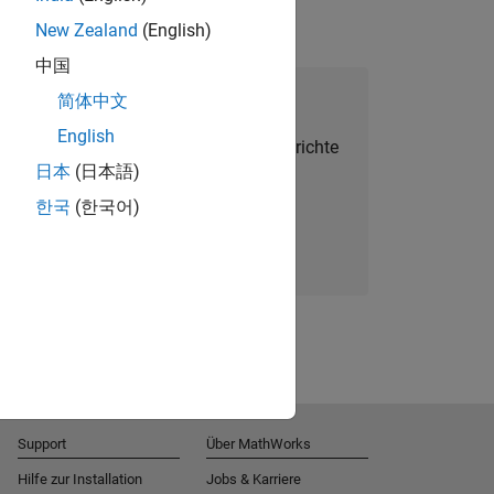
New Zealand
(English)
中国
alent Network beitreten
简体中文
English
Sie personalisierte Stellenangebote, Berichte
日本
(日本語)
und Unternehmensneuigkeiten.
한국
(한국어)
Melden Sie sich noch heute an
Support
Über MathWorks
Hilfe zur Installation
Jobs & Karriere