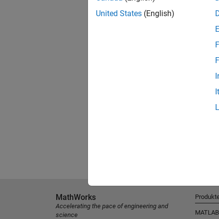
United States
(English)
F
F
I
I
MathWorks
Produkt
Accelerating the pace of engineering and
MATLAB
science