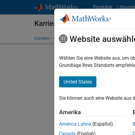
Weiter zum Inhalt
Produkte
Lösung
Karriere bei MathWorks
Website auswähl
Karriere – Übersicht
Stellensuche
Niederlassunge
Wählen Sie eine Website aus, um üb
Grundlage Ihres Standorts empfehle
United States
Derzeit
Sie könn
Sie können auch eine Website aus d
Stellen f
Aktualis
Amerika
Es wurde
América Latina
(Español)
Region a
Canada
(English)