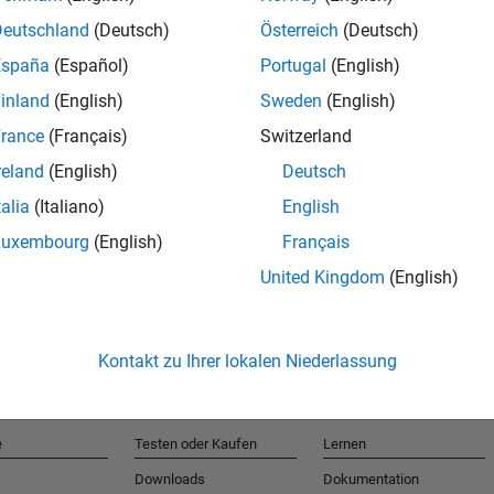
Deutschland
(Deutsch)
Österreich
(Deutsch)
España
(Español)
Portugal
(English)
T
inland
(English)
Sweden
(English)
rance
(Français)
Switzerland
Erhalten 
reland
(English)
Deutsch
talia
(Italiano)
English
Luxembourg
(English)
Français
United Kingdom
(English)
Kontakt zu Ihrer lokalen Niederlassung
e
Testen oder Kaufen
Lernen
Downloads
Dokumentation