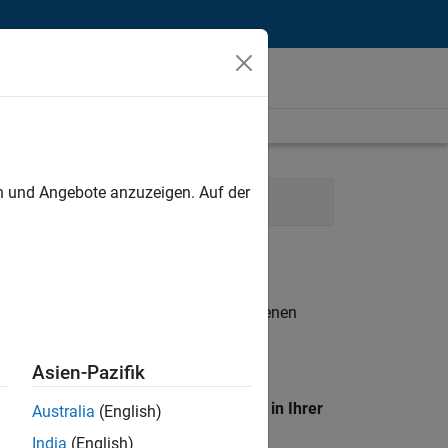
unt
en und Angebote anzuzeigen. Auf der
d Operations
Human Resources
n entsprechen.
eigen
. Wenn Sie noch immer keine offenen
 Mitglied unseres
Talent-Netzwerks
, um
Asien-Pazifik
en Standort, um alle Stellenangebote in Ihrer
Australia
(English)
India
(English)