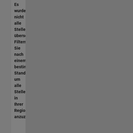
Es
wurden
nicht
alle
Stellen
übersetzt.
Filtern
Sie
nach
einem
bestimmten
Standort,
um
alle
Stellenangebote
in
Ihrer
Region
anzuzeigen.