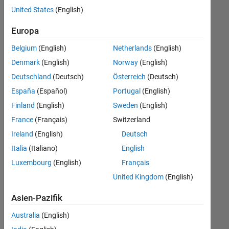
offenen
United States
(English)
Stellen,
die
Europa
Ihren
Suchkriterien
Belgium
(English)
Netherlands
(English)
entsprechen.
Denmark
(English)
Norway
(English)
Sie
Deutschland
(Deutsch)
Österreich
(Deutsch)
können
die
España
(Español)
Portugal
(English)
Suchkriterien
Finland
(English)
Sweden
(English)
weiter
France
(Français)
Switzerland
fassen
oder
Ireland
(English)
Deutsch
alle
Italia
(Italiano)
English
Stellenangebote
Luxembourg
(English)
Français
anzeigen
.
Wenn
United Kingdom
(English)
Sie
Asien-Pazifik
noch
immer
Australia
(English)
keine