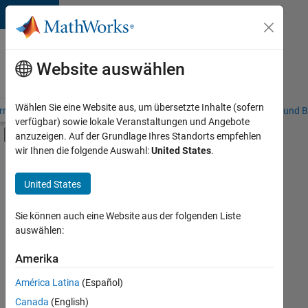
Weiter zum Inhalt
Karriere
bei
Website auswählen
MathWorks
Wählen Sie eine Website aus, um übersetzte Inhalte (sofern
riere – Übersicht
Stellensuche
Niederlassungen
Studierende und B
verfügbar) sowie lokale Veranstaltungen und Angebote
Umschaltung für Off-Canvas-Navigation
anzuzeigen. Auf der Grundlage Ihres Standorts empfehlen
Hauptinhalt
wir Ihnen die folgende Auswahl:
United States
.
FILTER:
Marketing Communications
United States
+
2
Marketing Services
Business Model Team
Sie können auch eine Website aus der folgenden Liste
auswählen:
Amerika
Derzeit
gibt
América Latina
(Español)
es
keine
Canada
(English)