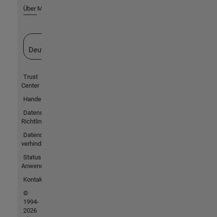
Über MathWorks
Website auswählen
Deutschland
Trust
Center
Handelsmarken
Datenschutz-
Richtlinien
Datendiebstahl
verhindern
Status von
Anwendungen
Kontakt
©
1994-
2026