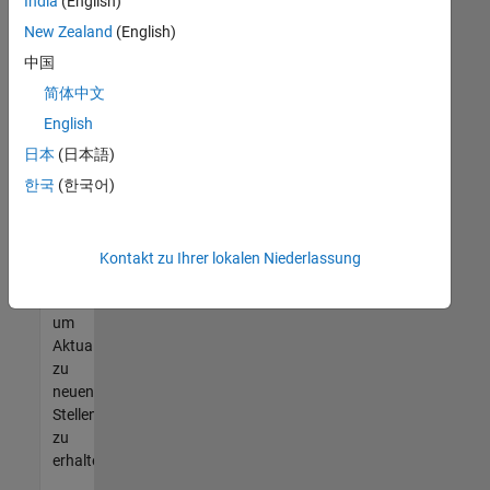
offenen
India
(English)
Stellen
New Zealand
(English)
finden
中国
können,
die
简体中文
Ihren
English
Qualifikationen
日本
(日本語)
entsprechen,
werden
한국
(한국어)
Sie
Mitglied
unseres
Kontakt zu Ihrer lokalen Niederlassung
Talent-
Netzwerks
,
um
Aktualisierungen
zu
neuen
Stellenangeboten
zu
erhalten.