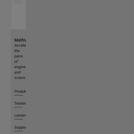
MathWorks
Accelerating
the
pace
of
engineering
and
science
Produkte
Testen oder Kaufen
Lernen
Support