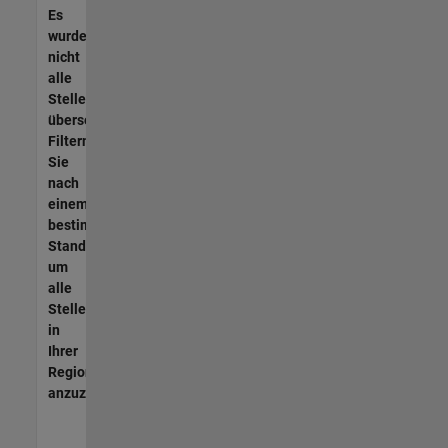
Es
wurden
nicht
alle
Stellen
übersetzt.
Filtern
Sie
nach
einem
bestimmten
Standort,
um
alle
Stellenangebote
in
Ihrer
Region
anzuzeigen.