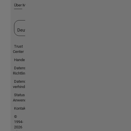
Über MathWorks
Website auswählen
Deutschland
Trust
Center
Handelsmarken
Datenschutz-
Richtlinien
Datendiebstahl
verhindern
Status von
Anwendungen
Kontakt
©
1994-
2026