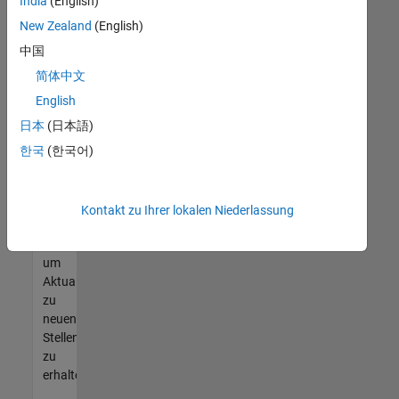
offenen
India
(English)
Stellen
New Zealand
(English)
finden
中国
können,
die
简体中文
Ihren
English
Qualifikationen
日本
(日本語)
entsprechen,
werden
한국
(한국어)
Sie
Mitglied
unseres
Kontakt zu Ihrer lokalen Niederlassung
Talent-
Netzwerks
,
um
Aktualisierungen
zu
neuen
Stellenangeboten
zu
erhalten.