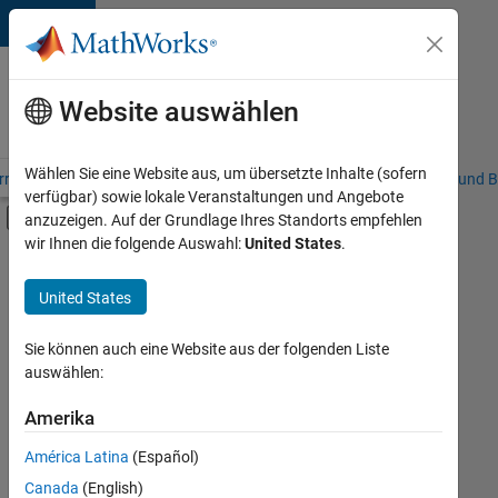
Weiter zum Inhalt
Karriere
bei
Website auswählen
MathWorks
Wählen Sie eine Website aus, um übersetzte Inhalte (sofern
riere – Übersicht
Stellensuche
Niederlassungen
Studierende und B
verfügbar) sowie lokale Veranstaltungen und Angebote
Umschaltung für Off-Canvas-Navigation
anzuzeigen. Auf der Grundlage Ihres Standorts empfehlen
Hauptinhalt
wir Ihnen die folgende Auswahl:
United States
.
FILTER:
Customer Support
United States
+
5
Education Sales
Sales Operations
Sie können auch eine Website aus der folgenden Liste
auswählen:
Marketing Communications
Business Model Team
Amerika
Derzeit
gibt
Legal
América Latina
(Español)
es
keine
Canada
(English)