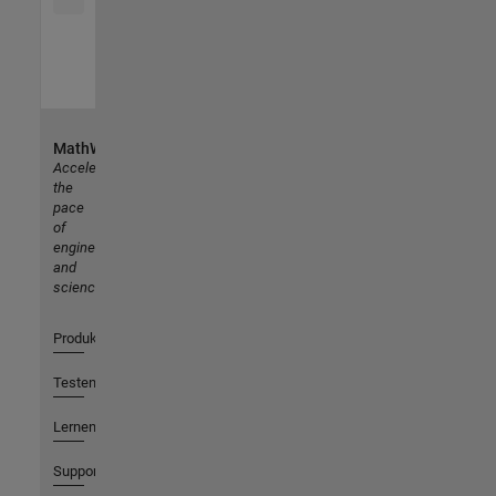
MathWorks
Accelerating
the
pace
of
engineering
and
science
Produkte
Testen oder Kaufen
Lernen
Support