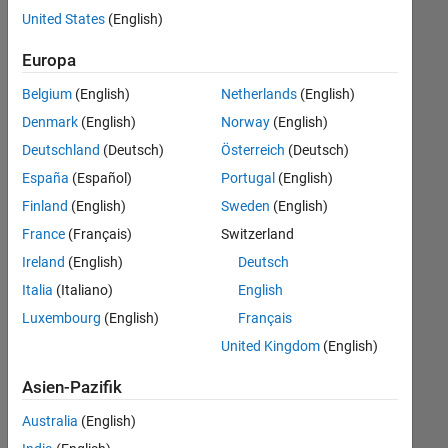
offenen
United States
(English)
Stellen,
die
Europa
Ihren
Suchkriterien
Belgium
(English)
Netherlands
(English)
entsprechen.
Denmark
(English)
Norway
(English)
Sie
Deutschland
(Deutsch)
Österreich
(Deutsch)
können
die
España
(Español)
Portugal
(English)
Suchkriterien
Finland
(English)
Sweden
(English)
weiter
France
(Français)
Switzerland
fassen
oder
Ireland
(English)
Deutsch
alle
Italia
(Italiano)
English
Stellenangebote
Luxembourg
(English)
Français
anzeigen
.
Wenn
United Kingdom
(English)
Sie
Asien-Pazifik
noch
immer
Australia
(English)
keine