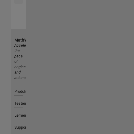
MathWorks
Accelerating
the
pace
of
engineering
and
science
Produkte
Testen oder Kaufen
Lernen
Support