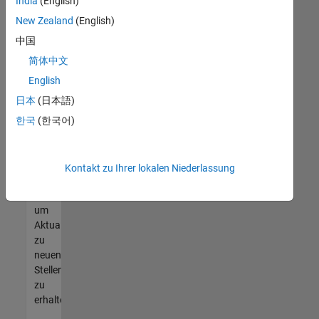
offenen
India
(English)
Stellen
New Zealand
(English)
finden
中国
können,
die
简体中文
Ihren
English
Qualifikationen
日本
(日本語)
entsprechen,
werden
한국
(한국어)
Sie
Mitglied
unseres
Kontakt zu Ihrer lokalen Niederlassung
Talent-
Netzwerks
,
um
Aktualisierungen
zu
neuen
Stellenangeboten
zu
erhalten.