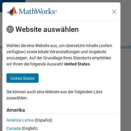
Weiter zum Inhalt
Karriere
bei
Website auswählen
MathWorks
Wählen Sie eine Website aus, um übersetzte Inhalte (sofern
riere – Übersicht
Stellensuche
Niederlassungen
Studierende und B
verfügbar) sowie lokale Veranstaltungen und Angebote
Umschaltung für Off-Canvas-Navigation
anzuzeigen. Auf der Grundlage Ihres Standorts empfehlen
Hauptinhalt
wir Ihnen die folgende Auswahl:
United States
.
FILTER:
Education Sales
United States
+
4
Marketing Communications
Marketing Services
Sie können auch eine Website aus der folgenden Liste
auswählen:
Business Model Team
Human Resources
Amerika
Derzeit
gibt
América Latina
(Español)
es
keine
Canada
(English)