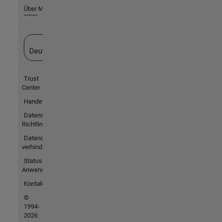
Über MathWorks
Website auswählen
Deutschland
Trust
Center
Handelsmarken
Datenschutz-
Richtlinien
Datendiebstahl
verhindern
Status von
Anwendungen
Kontakt
©
1994-
2026