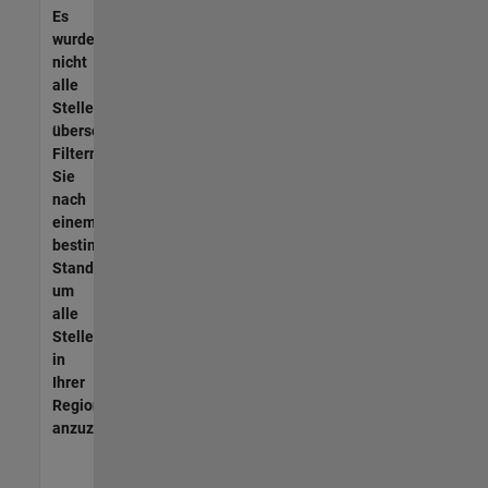
Es
wurden
nicht
alle
Stellen
übersetzt.
Filtern
Sie
nach
einem
bestimmten
Standort,
um
alle
Stellenangebote
in
Ihrer
Region
anzuzeigen.