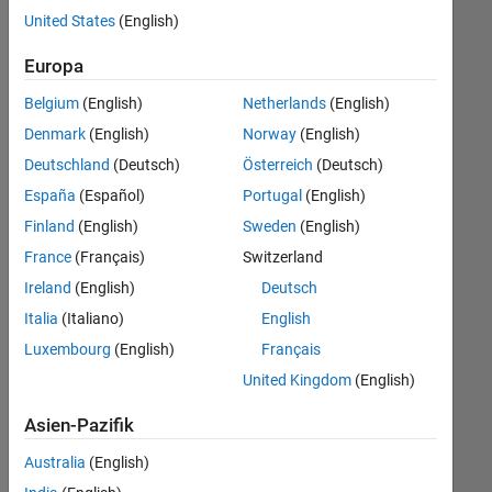
offenen
United States
(English)
Stellen,
die
Europa
Ihren
Suchkriterien
Belgium
(English)
Netherlands
(English)
entsprechen.
Denmark
(English)
Norway
(English)
Sie
Deutschland
(Deutsch)
Österreich
(Deutsch)
können
die
España
(Español)
Portugal
(English)
Suchkriterien
Finland
(English)
Sweden
(English)
weiter
France
(Français)
Switzerland
fassen
oder
Ireland
(English)
Deutsch
alle
Italia
(Italiano)
English
Stellenangebote
Luxembourg
(English)
Français
anzeigen
.
Wenn
United Kingdom
(English)
Sie
Asien-Pazifik
noch
immer
Australia
(English)
keine