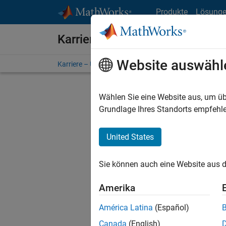
Weiter zum Inhalt
Produkte
Lösung
Karriere bei MathWorks
Website auswähl
Karriere – Übersicht
Stellensuche
Niederlassunge
Wählen Sie eine Website aus, um üb
Grundlage Ihres Standorts empfehle
United States
Derzeit
Sie könn
Sie können auch eine Website aus d
Stellen f
Aktualis
Amerika
Es wurde
América Latina
(Español)
Region a
Canada
(English)