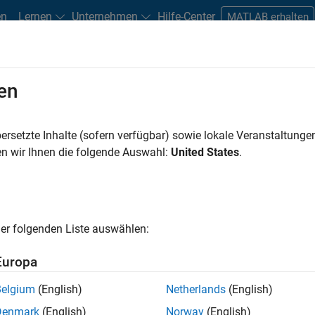
en
Lernen
Unternehmen
Hilfe-Center
MATLAB erhalten
en
n
Studierende und Berufseinsteiger
Ressourcen
Careers-Acco
ersetzte Inhalte (sofern verfügbar) sowie lokale Veranstaltung
FILTER:
Education Sales
Marketing Communications
Business 
n wir Ihnen die folgende Auswahl:
United States
.
 gibt es keine offenen Stellen, die Ihren Suchkriterie
en die Suchkriterien weiter fassen oder
alle Stellenangebote anz
er folgenden Liste auswählen:
inden können, die Ihren Qualifikationen entsprechen, werden Sie
ierungen zu neuen Stellenangeboten zu erhalten.
Europa
n nicht alle Stellen übersetzt. Filtern Sie nach einem bestimmt
Belgium
(English)
Netherlands
(English)
nzuzeigen.
Denmark
(English)
Norway
(English)