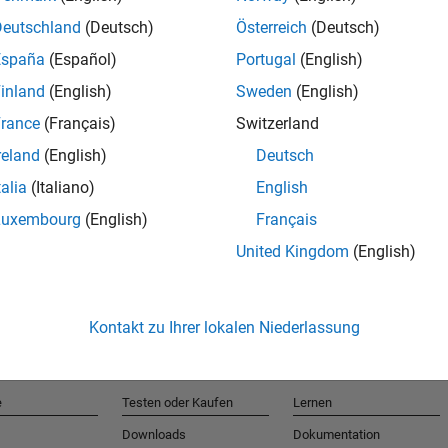
Deutschland
(Deutsch)
Österreich
(Deutsch)
España
(Español)
Portugal
(English)
T
inland
(English)
Sweden
(English)
rance
(Français)
Switzerland
Erhalten 
reland
(English)
Deutsch
talia
(Italiano)
English
Luxembourg
(English)
Français
United Kingdom
(English)
Kontakt zu Ihrer lokalen Niederlassung
e
Testen oder Kaufen
Lernen
Downloads
Dokumentation