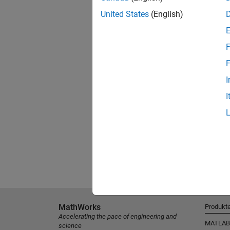
United States
(English)
F
F
I
I
MathWorks
Produkt
Accelerating the pace of engineering and
MATLAB
science