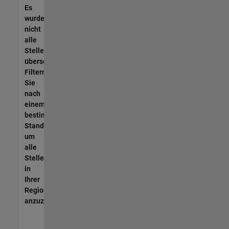
Es
wurden
nicht
alle
Stellen
übersetzt.
Filtern
Sie
nach
einem
bestimmten
Standort,
um
alle
Stellenangebote
in
Ihrer
Region
anzuzeigen.