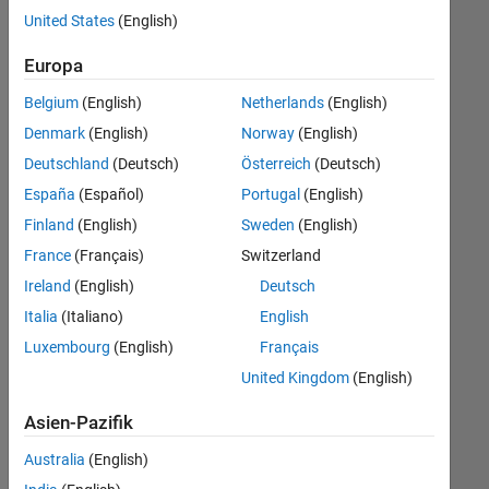
offenen
United States
(English)
Stellen,
die
Europa
Ihren
Suchkriterien
Belgium
(English)
Netherlands
(English)
entsprechen.
Denmark
(English)
Norway
(English)
Sie
Deutschland
(Deutsch)
Österreich
(Deutsch)
können
die
España
(Español)
Portugal
(English)
Suchkriterien
Finland
(English)
Sweden
(English)
weiter
France
(Français)
Switzerland
fassen
oder
Ireland
(English)
Deutsch
alle
Italia
(Italiano)
English
Stellenangebote
Luxembourg
(English)
Français
anzeigen
.
Wenn
United Kingdom
(English)
Sie
Asien-Pazifik
noch
immer
Australia
(English)
keine