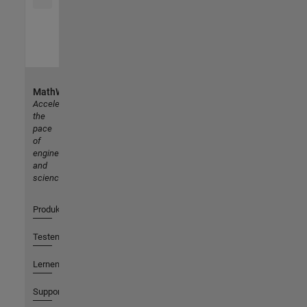
MathWorks
Accelerating
the
pace
of
engineering
and
science
Produkte
Testen oder Kaufen
Lernen
Support