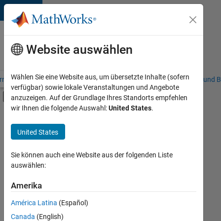
Weiter zum Inhalt
Karriere
bei
Website auswählen
MathWorks
Wählen Sie eine Website aus, um übersetzte Inhalte (sofern
riere – Übersicht
Stellensuche
Niederlassungen
Studierende und B
verfügbar) sowie lokale Veranstaltungen und Angebote
Umschaltung für Off-Canvas-Navigation
anzuzeigen. Auf der Grundlage Ihres Standorts empfehlen
Hauptinhalt
wir Ihnen die folgende Auswahl:
United States
.
FILTER:
Commercial Sales
United States
+
3
Marketing Communications
Marketing Services
Sie können auch eine Website aus der folgenden Liste
auswählen:
Business Model Team
Amerika
Derzeit
gibt
América Latina
(Español)
es
keine
Canada
(English)