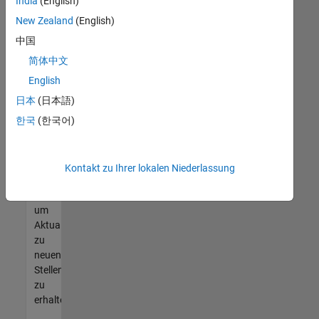
offenen
India
(English)
Stellen
New Zealand
(English)
finden
中国
können,
die
简体中文
Ihren
English
Qualifikationen
日本
(日本語)
entsprechen,
werden
한국
(한국어)
Sie
Mitglied
unseres
Kontakt zu Ihrer lokalen Niederlassung
Talent-
Netzwerks
,
um
Aktualisierungen
zu
neuen
Stellenangeboten
zu
erhalten.