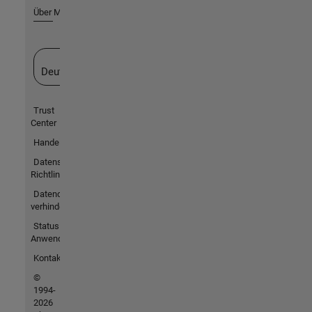
Über MathWorks
Website auswählen
Deutschland
Trust
Center
Handelsmarken
Datenschutz-
Richtlinien
Datendiebstahl
verhindern
Status von
Anwendungen
Kontakt
©
1994-
2026