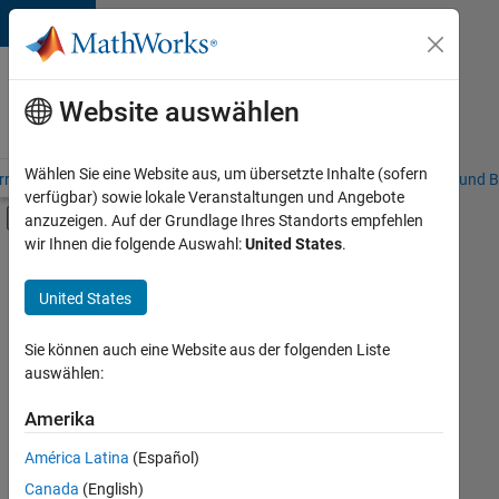
Weiter zum Inhalt
Karriere
bei
Website auswählen
MathWorks
Wählen Sie eine Website aus, um übersetzte Inhalte (sofern
riere – Übersicht
Stellensuche
Niederlassungen
Studierende und B
verfügbar) sowie lokale Veranstaltungen und Angebote
Umschaltung für Off-Canvas-Navigation
anzuzeigen. Auf der Grundlage Ihres Standorts empfehlen
Hauptinhalt
wir Ihnen die folgende Auswahl:
United States
.
FILTER:
Commercial Sales
United States
+
7
Customer Support
Inside Sales
Sie können auch eine Website aus der folgenden Liste
auswählen:
Sales Operations
Marketing Communications
Amerika
Derzeit
gibt
Marketing Services
América Latina
(Español)
es
Business Model Team
keine
Canada
(English)