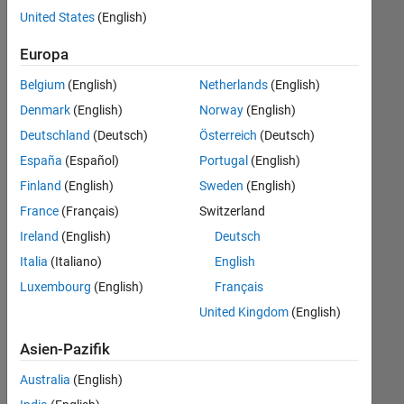
offenen
Finance and Operations
United States
(English)
Stellen,
die
Europa
Ihren
Suchkriterien
Belgium
(English)
Netherlands
(English)
entsprechen.
Denmark
(English)
Norway
(English)
Sie
Deutschland
(Deutsch)
Österreich
(Deutsch)
können
die
España
(Español)
Portugal
(English)
Suchkriterien
Finland
(English)
Sweden
(English)
weiter
France
(Français)
Switzerland
fassen
oder
Ireland
(English)
Deutsch
alle
Italia
(Italiano)
English
Stellenangebote
Luxembourg
(English)
Français
anzeigen
.
Wenn
United Kingdom
(English)
Sie
Asien-Pazifik
noch
immer
Australia
(English)
keine