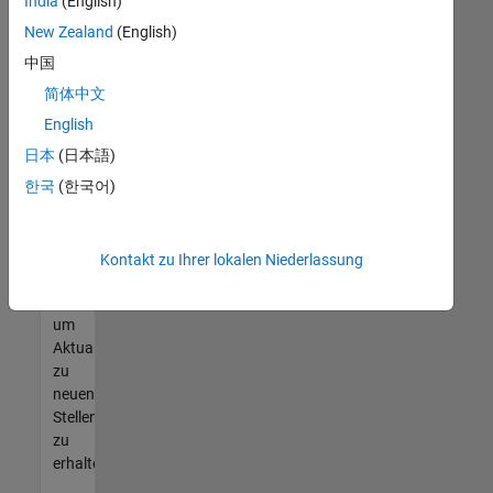
offenen
India
(English)
Stellen
New Zealand
(English)
finden
中国
können,
die
简体中文
Ihren
English
Qualifikationen
日本
(日本語)
entsprechen,
werden
한국
(한국어)
Sie
Mitglied
unseres
Kontakt zu Ihrer lokalen Niederlassung
Talent-
Netzwerks
,
um
Aktualisierungen
zu
neuen
Stellenangeboten
zu
erhalten.