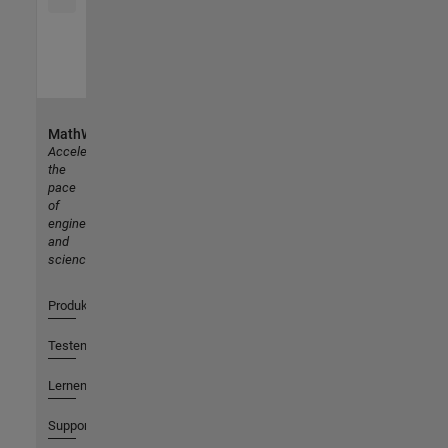
MathWorks
Accelerating
the
pace
of
engineering
and
science
Produkte
Testen oder Kaufen
Lernen
Support