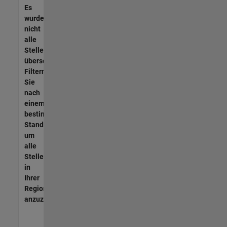
Es
wurden
nicht
alle
Stellen
übersetzt.
Filtern
Sie
nach
einem
bestimmten
Standort,
um
alle
Stellenangebote
in
Ihrer
Region
anzuzeigen.