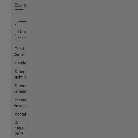
Über MathWorks
Website auswählen
Deutschland
Trust
Center
Handelsmarken
Datenschutz-
Richtlinien
Datendiebstahl
verhindern
Status von
Anwendungen
Kontakt
©
1994-
2026