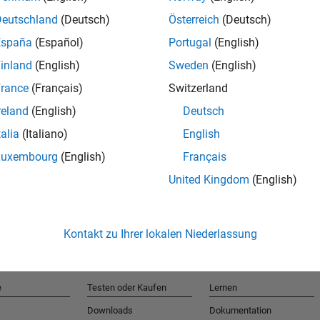
Deutschland
(Deutsch)
Österreich
(Deutsch)
España
(Español)
Portugal
(English)
T
inland
(English)
Sweden
(English)
rance
(Français)
Switzerland
Erhalten 
reland
(English)
Deutsch
talia
(Italiano)
English
Luxembourg
(English)
Français
United Kingdom
(English)
Kontakt zu Ihrer lokalen Niederlassung
e
Testen oder Kaufen
Lernen
Downloads
Dokumentation