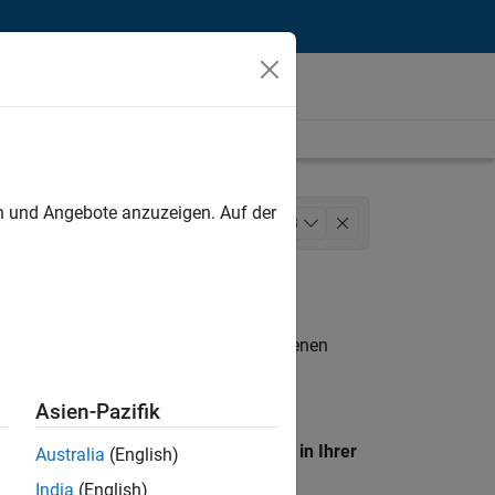
unt
en und Angebote anzuzeigen. Auf der
les
Sales Operations
+
3
n entsprechen.
eigen
. Wenn Sie noch immer keine offenen
 Mitglied unseres
Talent-Netzwerks
, um
Asien-Pazifik
en Standort, um alle Stellenangebote in Ihrer
Australia
(English)
India
(English)