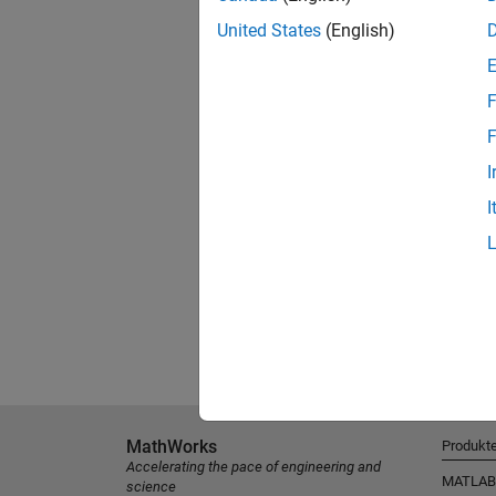
United States
(English)
F
F
I
I
MathWorks
Produkt
Accelerating the pace of engineering and
MATLAB
science