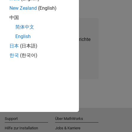
New Zealand
(English)
中国
alent Network beitreten
简体中文
English
Sie personalisierte Stellenangebote, Berichte
日本
(日本語)
und Unternehmensneuigkeiten.
한국
(한국어)
Melden Sie sich noch heute an
Support
Über MathWorks
Hilfe zur Installation
Jobs & Karriere