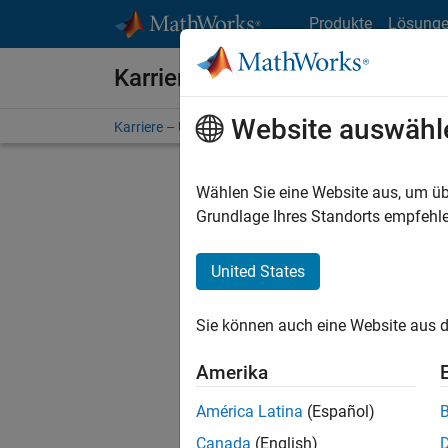
Weiter zum Inhalt
Produkte
Lösung
Karriere bei MathWorks
Website auswähl
Karriere – Übersicht
Stellensuche
Niederlassunge
Wählen Sie eine Website aus, um üb
FILTER:
Grundlage Ihres Standorts empfehle
United States
Derzeit
Sie könn
Sie können auch eine Website aus d
Stellen f
Aktualis
Amerika
Es wurde
América Latina
(Español)
Region a
Canada
(English)