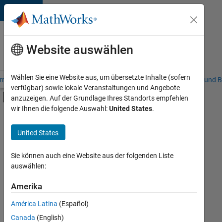
Weiter zum Inhalt
Karriere
bei
Website auswählen
MathWorks
Wählen Sie eine Website aus, um übersetzte Inhalte (sofern
riere – Übersicht
Stellensuche
Niederlassungen
Studierende und B
verfügbar) sowie lokale Veranstaltungen und Angebote
Umschaltung für Off-Canvas-Navigation
anzuzeigen. Auf der Grundlage Ihres Standorts empfehlen
Hauptinhalt
wir Ihnen die folgende Auswahl:
United States
.
FILTER:
Customer Support
United States
+
5
Inside Sales
Sales Operations
Sie können auch eine Website aus der folgenden Liste
auswählen:
Marketing Communications
Marketing Services
Amerika
Derzeit
gibt
Büro- und Verwaltungsdienste
América Latina
(Español)
es
keine
Canada
(English)