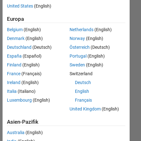
offenen
United States
(English)
Stellen,
die
Europa
Ihren
Suchkriterien
Belgium
(English)
Netherlands
(English)
entsprechen.
Denmark
(English)
Norway
(English)
Sie
Deutschland
(Deutsch)
Österreich
(Deutsch)
können
die
España
(Español)
Portugal
(English)
Suchkriterien
Finland
(English)
Sweden
(English)
weiter
France
(Français)
Switzerland
fassen
oder
Ireland
(English)
Deutsch
alle
Italia
(Italiano)
English
Stellenangebote
Luxembourg
(English)
Français
anzeigen
.
Wenn
United Kingdom
(English)
Sie
Asien-Pazifik
noch
immer
Australia
(English)
keine