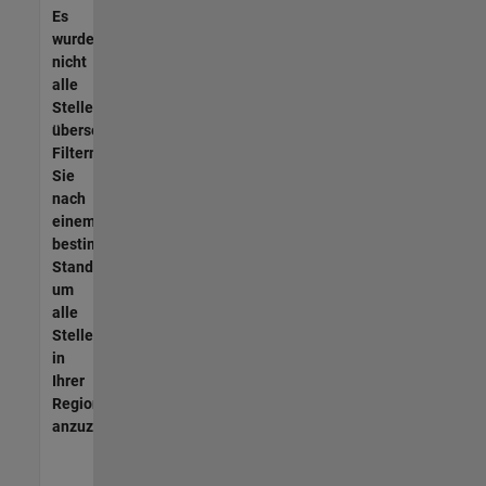
Es
wurden
nicht
alle
Stellen
übersetzt.
Filtern
Sie
nach
einem
bestimmten
Standort,
um
alle
Stellenangebote
in
Ihrer
Region
anzuzeigen.