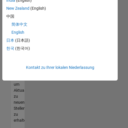
offenen
India
(English)
Stellen
New Zealand
(English)
finden
中国
können,
die
简体中文
Ihren
English
Qualifikationen
日本
(日本語)
entsprechen,
werden
한국
(한국어)
Sie
Mitglied
unseres
Kontakt zu Ihrer lokalen Niederlassung
Talent-
Netzwerks
,
um
Aktualisierungen
zu
neuen
Stellenangeboten
zu
erhalten.