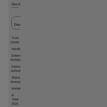
Über MathWorks
Website auswählen
Deutschland
Trust
Center
Handelsmarken
Datenschutz-
Richtlinien
Datendiebstahl
verhindern
Status von
Anwendungen
Kontakt
©
1994-
2026