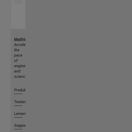
MathWorks
Accelerating
the
pace
of
engineering
and
science
Produkte
Testen oder Kaufen
Lernen
Support