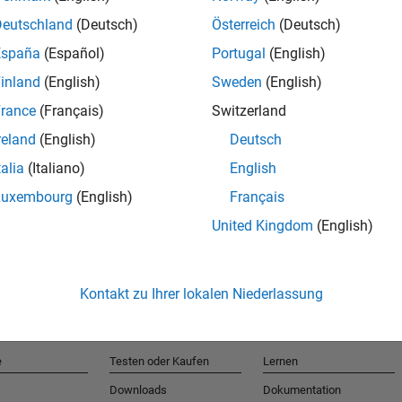
Deutschland
(Deutsch)
Österreich
(Deutsch)
España
(Español)
Portugal
(English)
T
inland
(English)
Sweden
(English)
rance
(Français)
Switzerland
Erhalten 
reland
(English)
Deutsch
talia
(Italiano)
English
Luxembourg
(English)
Français
United Kingdom
(English)
Kontakt zu Ihrer lokalen Niederlassung
e
Testen oder Kaufen
Lernen
Downloads
Dokumentation