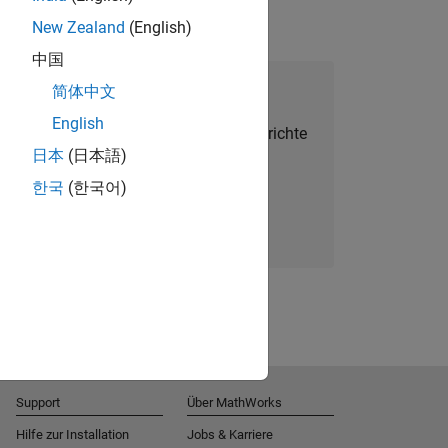
New Zealand
(English)
中国
alent Network beitreten
简体中文
English
Sie personalisierte Stellenangebote, Berichte
日本
(日本語)
und Unternehmensneuigkeiten.
한국
(한국어)
Melden Sie sich noch heute an
Support
Über MathWorks
Hilfe zur Installation
Jobs & Karriere