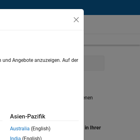
unt
en und Angebote anzuzeigen. Auf der
uman Resources
Legal
n entsprechen.
eigen
. Wenn Sie noch immer keine offenen
 Mitglied unseres
Talent-Netzwerks
, um
Asien-Pazifik
en Standort, um alle Stellenangebote in Ihrer
Australia
(English)
India
(English)