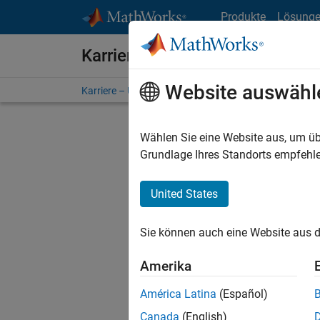
Weiter zum Inhalt
Produkte
Lösung
Karriere bei MathWorks
Website auswähl
Karriere – Übersicht
Stellensuche
Niederlassunge
Wählen Sie eine Website aus, um üb
Grundlage Ihres Standorts empfehle
United States
Derzeit
Sie könn
Sie können auch eine Website aus d
Stellen f
Aktualis
Amerika
Es wurde
América Latina
(Español)
Region a
Canada
(English)