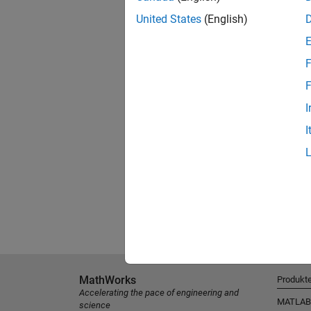
United States
(English)
F
F
I
I
MathWorks
Produkt
Accelerating the pace of engineering and
MATLAB
science