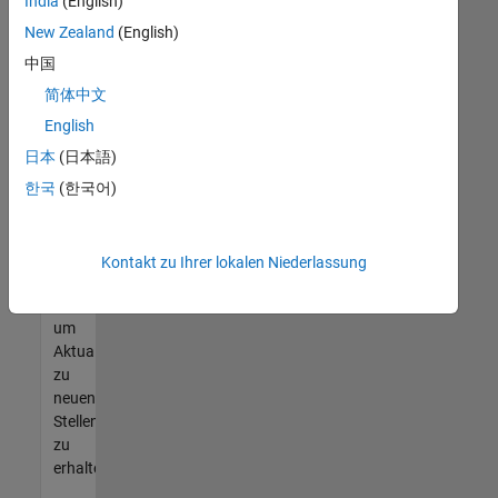
offenen
India
(English)
Stellen
New Zealand
(English)
finden
中国
können,
die
简体中文
Ihren
English
Qualifikationen
日本
(日本語)
entsprechen,
werden
한국
(한국어)
Sie
Mitglied
unseres
Kontakt zu Ihrer lokalen Niederlassung
Talent-
Netzwerks
,
um
Aktualisierungen
zu
neuen
Stellenangeboten
zu
erhalten.