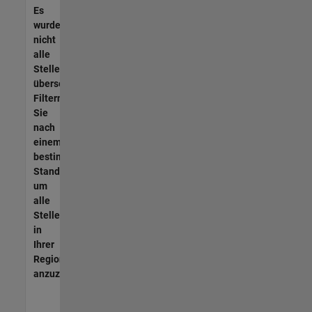
Es
wurden
nicht
alle
Stellen
übersetzt.
Filtern
Sie
nach
einem
bestimmten
Standort,
um
alle
Stellenangebote
in
Ihrer
Region
anzuzeigen.