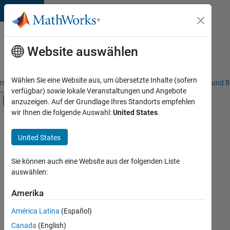
Weiter zum Inhalt
Karriere
bei
Website auswählen
MathWorks
Wählen Sie eine Website aus, um übersetzte Inhalte (sofern
riere – Übersicht
Stellensuche
Niederlassungen
Studierende und B
verfügbar) sowie lokale Veranstaltungen und Angebote
Umschaltung für Off-Canvas-Navigation
anzuzeigen. Auf der Grundlage Ihres Standorts empfehlen
Hauptinhalt
wir Ihnen die folgende Auswahl:
United States
.
FILTER:
Education Sales
United States
+
3
Marketing Communications
Finance and Operations
Sie können auch eine Website aus der folgenden Liste
auswählen:
Human Resources
Amerika
Derzeit
gibt
América Latina
(Español)
es
keine
Canada
(English)