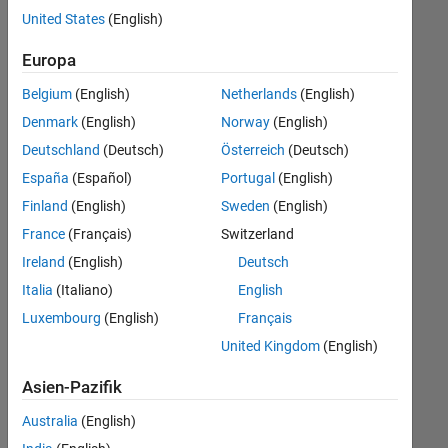
offenen
United States
(English)
Stellen,
die
Europa
Ihren
Suchkriterien
Belgium
(English)
Netherlands
(English)
entsprechen.
Denmark
(English)
Norway
(English)
Sie
Deutschland
(Deutsch)
Österreich
(Deutsch)
können
die
España
(Español)
Portugal
(English)
Suchkriterien
Finland
(English)
Sweden
(English)
weiter
France
(Français)
Switzerland
fassen
oder
Ireland
(English)
Deutsch
alle
Italia
(Italiano)
English
Stellenangebote
Luxembourg
(English)
Français
anzeigen
.
Wenn
United Kingdom
(English)
Sie
Asien-Pazifik
noch
immer
Australia
(English)
keine