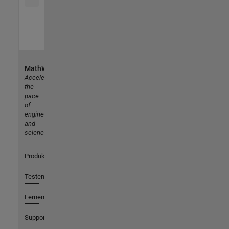
MathWorks
Accelerating
the
pace
of
engineering
and
science
Produkte
Testen oder Kaufen
Lernen
Support