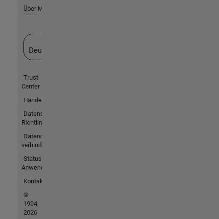
Über MathWorks
Website auswählen
Deutschland
Trust
Center
Handelsmarken
Datenschutz-
Richtlinien
Datendiebstahl
verhindern
Status von
Anwendungen
Kontakt
©
1994-
2026