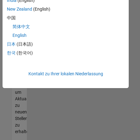
offenen
India
(English)
Stellen
New Zealand
(English)
finden
中国
können,
die
简体中文
Ihren
English
Qualifikationen
日本
(日本語)
entsprechen,
werden
한국
(한국어)
Sie
Mitglied
unseres
Kontakt zu Ihrer lokalen Niederlassung
Talent-
Netzwerks
,
um
Aktualisierungen
zu
neuen
Stellenangeboten
zu
erhalten.