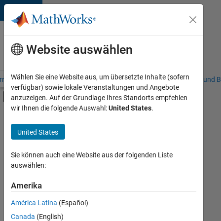
Weiter zum Inhalt
Karriere
bei
Website auswählen
MathWorks
Wählen Sie eine Website aus, um übersetzte Inhalte (sofern
riere – Übersicht
Stellensuche
Niederlassungen
Studierende und B
verfügbar) sowie lokale Veranstaltungen und Angebote
Umschaltung für Off-Canvas-Navigation
anzuzeigen. Auf der Grundlage Ihres Standorts empfehlen
Hauptinhalt
wir Ihnen die folgende Auswahl:
United States
.
FILTER:
Education Sales
United States
+
3
Inside Sales
Marketing Communications
Sie können auch eine Website aus der folgenden Liste
auswählen:
Legal
Amerika
Derzeit
gibt
América Latina
(Español)
es
keine
Canada
(English)