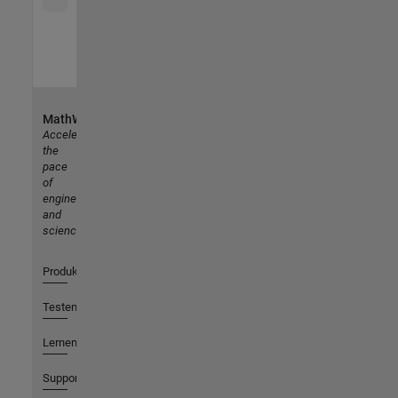
MathWorks
Accelerating
the
pace
of
engineering
and
science
Produkte
Testen oder Kaufen
Lernen
Support