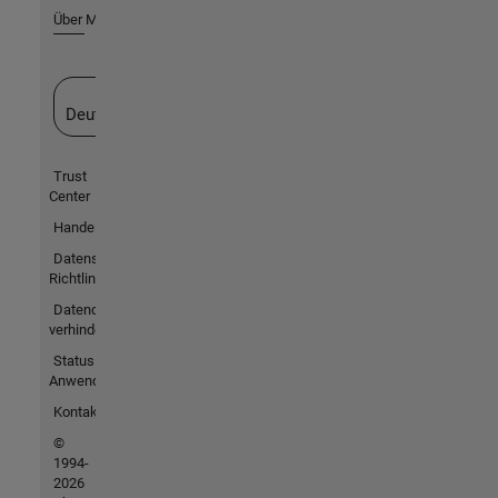
Über MathWorks
Website auswählen
Deutschland
Trust
Center
Handelsmarken
Datenschutz-
Richtlinien
Datendiebstahl
verhindern
Status von
Anwendungen
Kontakt
©
1994-
2026