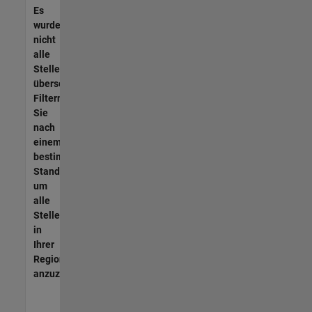
Es
wurden
nicht
alle
Stellen
übersetzt.
Filtern
Sie
nach
einem
bestimmten
Standort,
um
alle
Stellenangebote
in
Ihrer
Region
anzuzeigen.