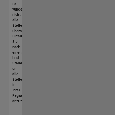
Es
wurden
nicht
alle
Stellen
übersetzt.
Filtern
Sie
nach
einem
bestimmten
Standort,
um
alle
Stellenangebote
in
Ihrer
Region
anzuzeigen.