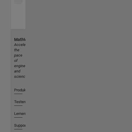
MathWorks
Accelerating
the
pace
of
engineering
and
science
Produkte
Testen oder Kaufen
Lernen
Support