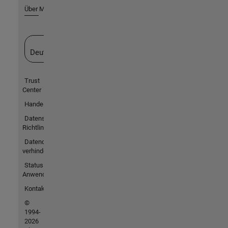
Über MathWorks
Website auswählen
Deutschland
Trust
Center
Handelsmarken
Datenschutz-
Richtlinien
Datendiebstahl
verhindern
Status von
Anwendungen
Kontakt
©
1994-
2026