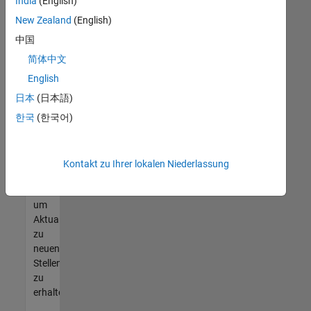
offenen
India
(English)
Stellen
New Zealand
(English)
finden
中国
können,
die
简体中文
Ihren
English
Qualifikationen
日本
(日本語)
entsprechen,
werden
한국
(한국어)
Sie
Mitglied
unseres
Kontakt zu Ihrer lokalen Niederlassung
Talent-
Netzwerks
,
um
Aktualisierungen
zu
neuen
Stellenangeboten
zu
erhalten.