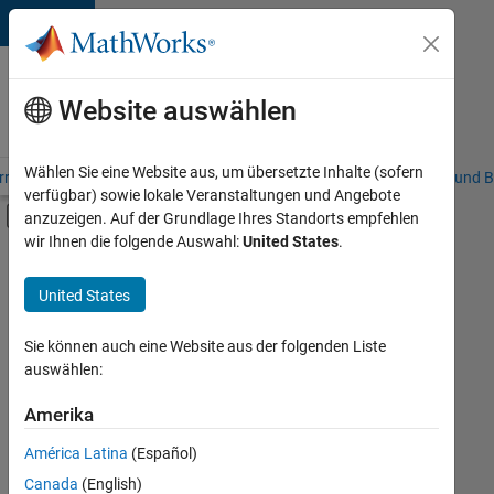
Weiter zum Inhalt
Karriere
bei
Website auswählen
MathWorks
Wählen Sie eine Website aus, um übersetzte Inhalte (sofern
riere – Übersicht
Stellensuche
Niederlassungen
Studierende und B
verfügbar) sowie lokale Veranstaltungen und Angebote
Umschaltung für Off-Canvas-Navigation
anzuzeigen. Auf der Grundlage Ihres Standorts empfehlen
Hauptinhalt
wir Ihnen die folgende Auswahl:
United States
.
FILTER:
Information Technology
United States
+
5
Commercial Sales
Marketing Communications
Sie können auch eine Website aus der folgenden Liste
auswählen:
Marketing Services
Finance and Operations
Amerika
Derzeit
gibt
Human Resources
América Latina
(Español)
es
keine
Canada
(English)