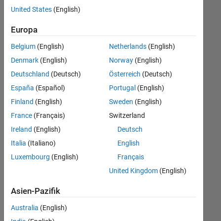
offenen
United States
(English)
Stellen,
die
Europa
Ihren
Suchkriterien
Belgium
(English)
Netherlands
(English)
entsprechen.
Denmark
(English)
Norway
(English)
Sie
Deutschland
(Deutsch)
Österreich
(Deutsch)
können
die
España
(Español)
Portugal
(English)
Suchkriterien
Finland
(English)
Sweden
(English)
weiter
France
(Français)
Switzerland
fassen
oder
Ireland
(English)
Deutsch
alle
Italia
(Italiano)
English
Stellenangebote
Luxembourg
(English)
Français
anzeigen
.
Wenn
United Kingdom
(English)
Sie
Asien-Pazifik
noch
immer
Australia
(English)
keine