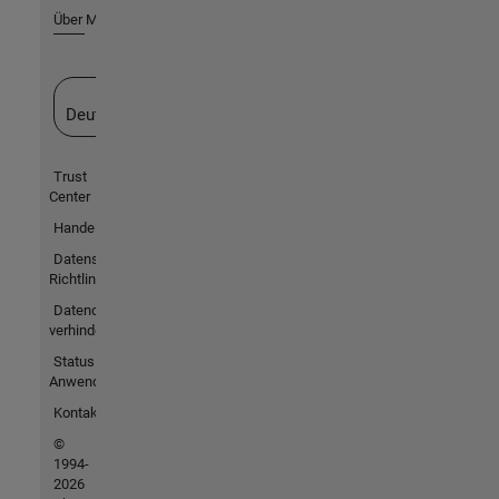
Über MathWorks
Website auswählen
Deutschland
Trust
Center
Handelsmarken
Datenschutz-
Richtlinien
Datendiebstahl
verhindern
Status von
Anwendungen
Kontakt
©
1994-
2026