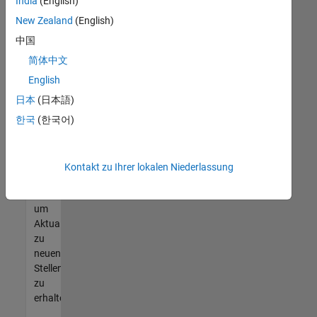
offenen
India
(English)
Stellen
New Zealand
(English)
finden
中国
können,
die
简体中文
Ihren
English
Qualifikationen
日本
(日本語)
entsprechen,
werden
한국
(한국어)
Sie
Mitglied
unseres
Kontakt zu Ihrer lokalen Niederlassung
Talent-
Netzwerks
,
um
Aktualisierungen
zu
neuen
Stellenangeboten
zu
erhalten.