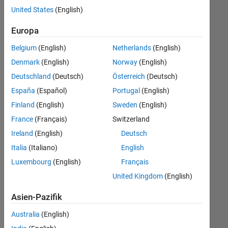
offenen
United States
(English)
Stellen,
die
Europa
Ihren
Suchkriterien
Belgium
(English)
Netherlands
(English)
entsprechen.
Denmark
(English)
Norway
(English)
Sie
Deutschland
(Deutsch)
Österreich
(Deutsch)
können
die
España
(Español)
Portugal
(English)
Suchkriterien
Finland
(English)
Sweden
(English)
weiter
France
(Français)
Switzerland
fassen
oder
Ireland
(English)
Deutsch
alle
Italia
(Italiano)
English
Stellenangebote
Luxembourg
(English)
Français
anzeigen
.
Wenn
United Kingdom
(English)
Sie
Asien-Pazifik
noch
immer
Australia
(English)
keine