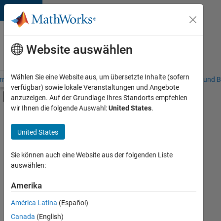
Weiter zum Inhalt
Karriere
bei
Website auswählen
MathWorks
Wählen Sie eine Website aus, um übersetzte Inhalte (sofern
riere – Übersicht
Stellensuche
Niederlassungen
Studierende und B
verfügbar) sowie lokale Veranstaltungen und Angebote
Umschaltung für Off-Canvas-Navigation
anzuzeigen. Auf der Grundlage Ihres Standorts empfehlen
Hauptinhalt
wir Ihnen die folgende Auswahl:
United States
.
FILTER:
Commercial Sales
United States
+
5
Education Sales
Marketing Communications
Sie können auch eine Website aus der folgenden Liste
auswählen:
Finance and Operations
Human Resources
Amerika
Derzeit
gibt
Legal
América Latina
(Español)
es
keine
Canada
(English)