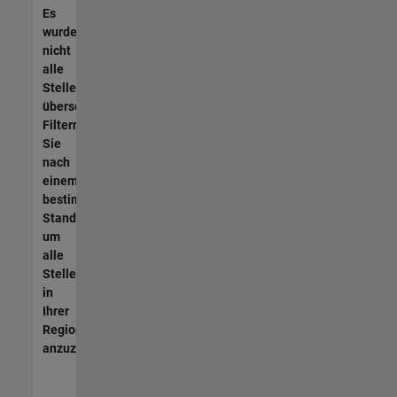
Es
wurden
nicht
alle
Stellen
übersetzt.
Filtern
Sie
nach
einem
bestimmten
Standort,
um
alle
Stellenangebote
in
Ihrer
Region
anzuzeigen.