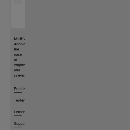
MathWorks
Accelerating
the
pace
of
engineering
and
science
Produkte
Testen oder Kaufen
Lernen
Support