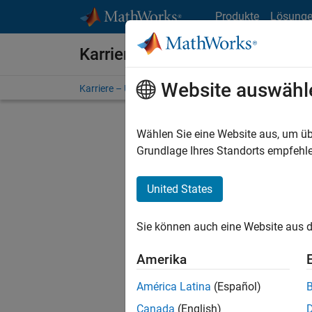
Weiter zum Inhalt
Produkte
Lösung
Karriere bei MathWorks
Website auswähl
Karriere – Übersicht
Stellensuche
Niederlassunge
Wählen Sie eine Website aus, um üb
FILTER:
Grundlage Ihres Standorts empfehle
United States
Derzeit
Sie könn
Sie können auch eine Website aus d
Stellen f
Aktualis
Amerika
Es wurde
América Latina
(Español)
Region a
Canada
(English)