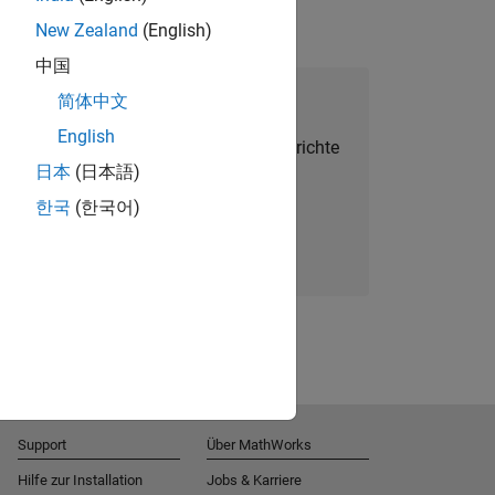
New Zealand
(English)
中国
alent Network beitreten
简体中文
English
Sie personalisierte Stellenangebote, Berichte
日本
(日本語)
und Unternehmensneuigkeiten.
한국
(한국어)
Melden Sie sich noch heute an
Support
Über MathWorks
Hilfe zur Installation
Jobs & Karriere