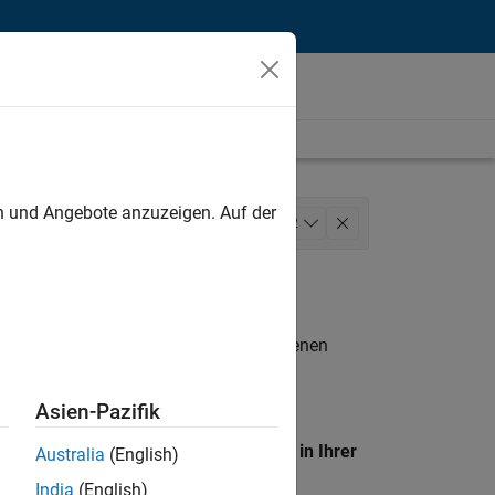
unt
en und Angebote anzuzeigen. Auf der
munications
+
2
n entsprechen.
eigen
. Wenn Sie noch immer keine offenen
 Mitglied unseres
Talent-Netzwerks
, um
Asien-Pazifik
en Standort, um alle Stellenangebote in Ihrer
Australia
(English)
India
(English)