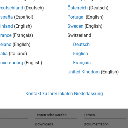
Deutschland
(Deutsch)
Österreich
(Deutsch)
España
(Español)
Portugal
(English)
T
inland
(English)
Sweden
(English)
rance
(Français)
Switzerland
Erhalten 
reland
(English)
Deutsch
talia
(Italiano)
English
Luxembourg
(English)
Français
United Kingdom
(English)
Kontakt zu Ihrer lokalen Niederlassung
e
Testen oder Kaufen
Lernen
Downloads
Dokumentation