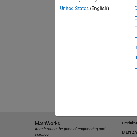
United States
(English)
F
F
I
I
MathWorks
Produkt
Accelerating the pace of engineering and
MATLAB
science