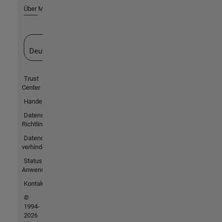
Über MathWorks
Website auswählen
Deutschland
Trust
Center
Handelsmarken
Datenschutz-
Richtlinien
Datendiebstahl
verhindern
Status von
Anwendungen
Kontakt
©
1994-
2026