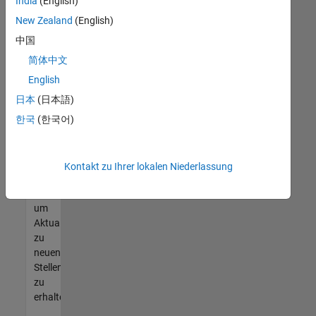
offenen
India
(English)
Stellen
New Zealand
(English)
finden
中国
können,
die
简体中文
Ihren
English
Qualifikationen
日本
(日本語)
entsprechen,
werden
한국
(한국어)
Sie
Mitglied
unseres
Kontakt zu Ihrer lokalen Niederlassung
Talent-
Netzwerks
,
um
Aktualisierungen
zu
neuen
Stellenangeboten
zu
erhalten.