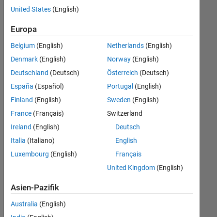
offenen
United States
(English)
Stellen,
die
Europa
Ihren
Suchkriterien
Belgium
(English)
Netherlands
(English)
entsprechen.
Denmark
(English)
Norway
(English)
Sie
Deutschland
(Deutsch)
Österreich
(Deutsch)
können
die
España
(Español)
Portugal
(English)
Suchkriterien
Finland
(English)
Sweden
(English)
weiter
France
(Français)
Switzerland
fassen
oder
Ireland
(English)
Deutsch
alle
Italia
(Italiano)
English
Stellenangebote
Luxembourg
(English)
Français
anzeigen
.
Wenn
United Kingdom
(English)
Sie
Asien-Pazifik
noch
immer
Australia
(English)
keine