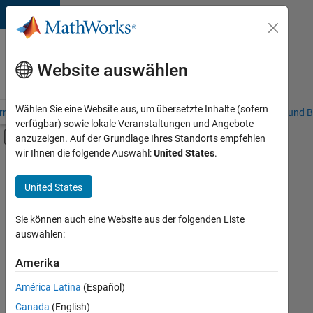
Weiter zum Inhalt
Karriere
bei
Website auswählen
MathWorks
Wählen Sie eine Website aus, um übersetzte Inhalte (sofern
riere – Übersicht
Stellensuche
Niederlassungen
Studierende und B
verfügbar) sowie lokale Veranstaltungen und Angebote
Umschaltung für Off-Canvas-Navigation
anzuzeigen. Auf der Grundlage Ihres Standorts empfehlen
Hauptinhalt
wir Ihnen die folgende Auswahl:
United States
.
FILTER:
Commercial Sales
United States
+
4
Education Sales
Inside Sales
Sie können auch eine Website aus der folgenden Liste
auswählen:
Marketing Communications
Legal
Amerika
Derzeit
gibt
América Latina
(Español)
es
keine
Canada
(English)