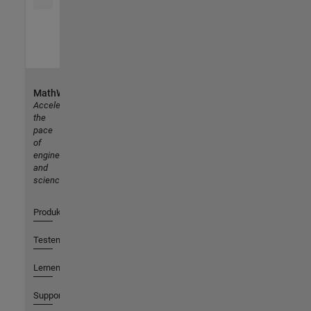
MathWorks
Accelerating
the
pace
of
engineering
and
science
Produkte
Testen oder Kaufen
Lernen
Support