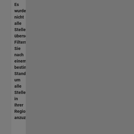
Es
wurden
nicht
alle
Stellen
übersetzt.
Filtern
Sie
nach
einem
bestimmten
Standort,
um
alle
Stellenangebote
in
Ihrer
Region
anzuzeigen.