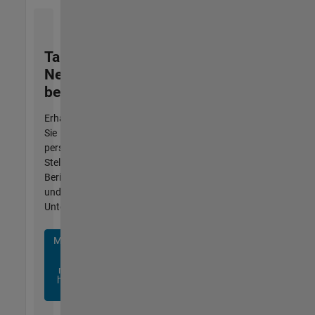
Talent
Network
beitreten
Erhalten
Sie
personalisierte
Stellenangebote,
Berichte
und
Unternehmensneuigkeiten.
Melden
Sie
sich
noch
heute
an