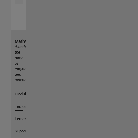
MathWorks
Accelerating
the
pace
of
engineering
and
science
Produkte
Testen oder Kaufen
Lernen
Support