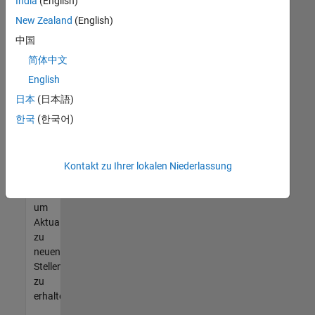
offenen
India
(English)
Stellen
New Zealand
(English)
finden
中国
können,
die
简体中文
Ihren
English
Qualifikationen
日本
(日本語)
entsprechen,
werden
한국
(한국어)
Sie
Mitglied
unseres
Kontakt zu Ihrer lokalen Niederlassung
Talent-
Netzwerks
,
um
Aktualisierungen
zu
neuen
Stellenangeboten
zu
erhalten.