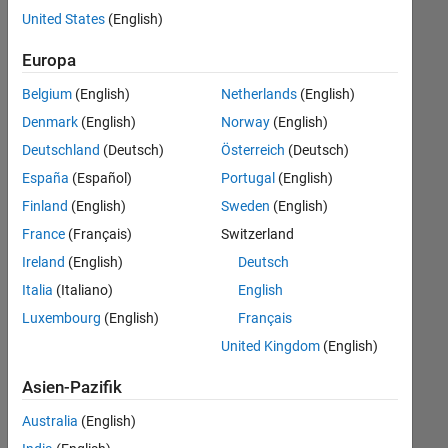
offenen
United States
(English)
Stellen,
die
Europa
Ihren
Suchkriterien
Belgium
(English)
Netherlands
(English)
entsprechen.
Denmark
(English)
Norway
(English)
Sie
Deutschland
(Deutsch)
Österreich
(Deutsch)
können
die
España
(Español)
Portugal
(English)
Suchkriterien
Finland
(English)
Sweden
(English)
weiter
France
(Français)
Switzerland
fassen
oder
Ireland
(English)
Deutsch
alle
Italia
(Italiano)
English
Stellenangebote
Luxembourg
(English)
Français
anzeigen
.
Wenn
United Kingdom
(English)
Sie
Asien-Pazifik
noch
immer
Australia
(English)
keine