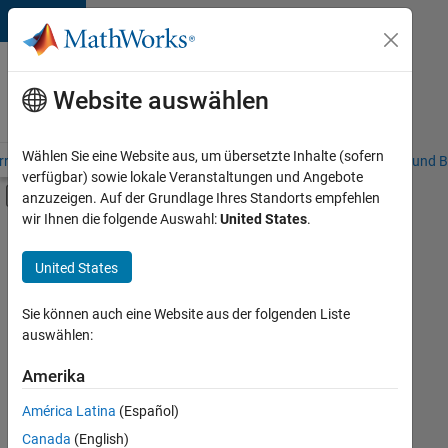
Weiter zum Inhalt
Karriere
bei
Website auswählen
MathWorks
Wählen Sie eine Website aus, um übersetzte Inhalte (sofern
riere – Übersicht
Stellensuche
Niederlassungen
Studierende und B
verfügbar) sowie lokale Veranstaltungen und Angebote
Umschaltung für Off-Canvas-Navigation
anzuzeigen. Auf der Grundlage Ihres Standorts empfehlen
Hauptinhalt
wir Ihnen die folgende Auswahl:
United States
.
FILTER:
Marketing Communications
United States
+
4
Marketing Services
Finance and Operations
Sie können auch eine Website aus der folgenden Liste
auswählen:
Human Resources
Legal
Amerika
Derzeit
gibt
América Latina
(Español)
es
keine
Canada
(English)