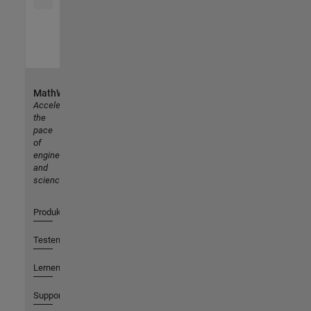
MathWorks
Accelerating
the
pace
of
engineering
and
science
Produkte
Testen oder Kaufen
Lernen
Support