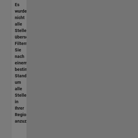
Es
wurden
nicht
alle
Stellen
übersetzt.
Filtern
Sie
nach
einem
bestimmten
Standort,
um
alle
Stellenangebote
in
Ihrer
Region
anzuzeigen.