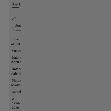
Über MathWorks
Website auswählen
Deutschland
Trust
Center
Handelsmarken
Datenschutz-
Richtlinien
Datendiebstahl
verhindern
Status von
Anwendungen
Kontakt
©
1994-
2026