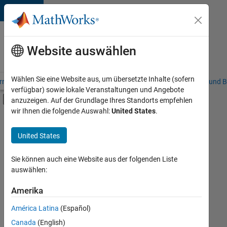
Weiter zum Inhalt
Karriere
bei
Website auswählen
MathWorks
Wählen Sie eine Website aus, um übersetzte Inhalte (sofern
riere – Übersicht
Stellensuche
Niederlassungen
Studierende und B
verfügbar) sowie lokale Veranstaltungen und Angebote
Umschaltung für Off-Canvas-Navigation
anzuzeigen. Auf der Grundlage Ihres Standorts empfehlen
Hauptinhalt
wir Ihnen die folgende Auswahl:
United States
.
FILTER:
Commercial Sales
United States
+
3
Marketing Communications
Business Model Team
Sie können auch eine Website aus der folgenden Liste
auswählen:
Finance and Operations
Amerika
Derzeit
gibt
América Latina
(Español)
es
keine
Canada
(English)