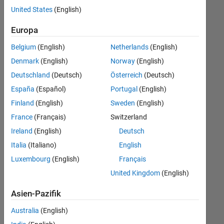
offenen
United States
(English)
Stellen,
die
Europa
Ihren
Suchkriterien
Belgium
(English)
Netherlands
(English)
entsprechen.
Denmark
(English)
Norway
(English)
Sie
Deutschland
(Deutsch)
Österreich
(Deutsch)
können
die
España
(Español)
Portugal
(English)
Suchkriterien
Finland
(English)
Sweden
(English)
weiter
France
(Français)
Switzerland
fassen
oder
Ireland
(English)
Deutsch
alle
Italia
(Italiano)
English
Stellenangebote
Luxembourg
(English)
Français
anzeigen
.
Wenn
United Kingdom
(English)
Sie
Asien-Pazifik
noch
immer
Australia
(English)
keine