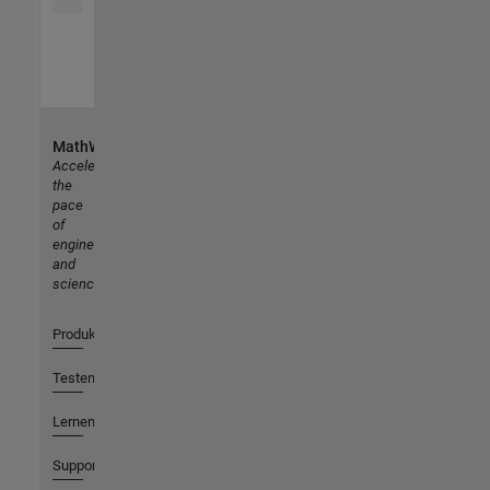
MathWorks
Accelerating
the
pace
of
engineering
and
science
Produkte
Testen oder Kaufen
Lernen
Support