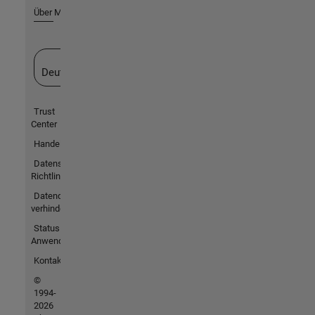
Über MathWorks
Website auswählen
Deutschland
Trust
Center
Handelsmarken
Datenschutz-
Richtlinien
Datendiebstahl
verhindern
Status von
Anwendungen
Kontakt
©
1994-
2026