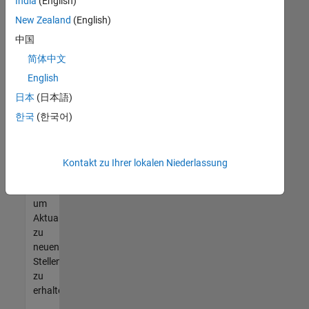
offenen
India
(English)
Stellen
New Zealand
(English)
finden
中国
können,
die
简体中文
Ihren
English
Qualifikationen
日本
(日本語)
entsprechen,
werden
한국
(한국어)
Sie
Mitglied
unseres
Kontakt zu Ihrer lokalen Niederlassung
Talent-
Netzwerks
,
um
Aktualisierungen
zu
neuen
Stellenangeboten
zu
erhalten.