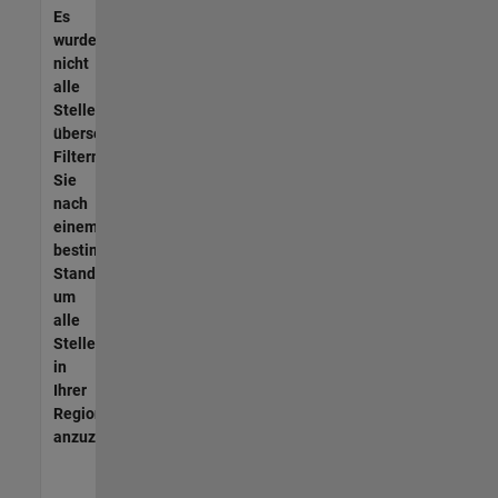
Es
wurden
nicht
alle
Stellen
übersetzt.
Filtern
Sie
nach
einem
bestimmten
Standort,
um
alle
Stellenangebote
in
Ihrer
Region
anzuzeigen.