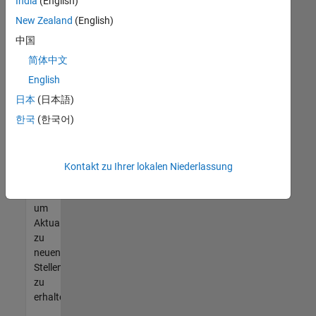
offenen
India
(English)
Stellen
New Zealand
(English)
finden
中国
können,
die
简体中文
Ihren
English
Qualifikationen
日本
(日本語)
entsprechen,
werden
한국
(한국어)
Sie
Mitglied
unseres
Kontakt zu Ihrer lokalen Niederlassung
Talent-
Netzwerks
,
um
Aktualisierungen
zu
neuen
Stellenangeboten
zu
erhalten.