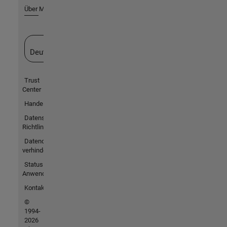
Über MathWorks
Website auswählen
Deutschland
Trust
Center
Handelsmarken
Datenschutz-
Richtlinien
Datendiebstahl
verhindern
Status von
Anwendungen
Kontakt
©
1994-
2026