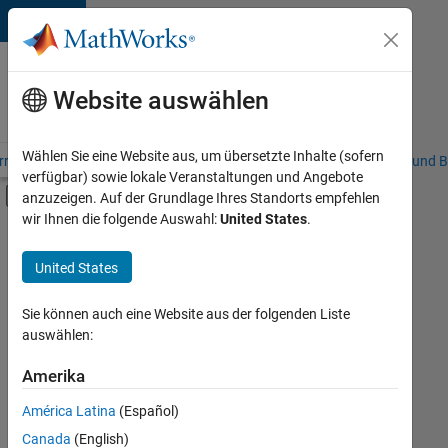
Weiter zum Inhalt
Karriere
bei
Website auswählen
MathWorks
Wählen Sie eine Website aus, um übersetzte Inhalte (sofern
riere – Übersicht
Stellensuche
Niederlassungen
Studierende und B
verfügbar) sowie lokale Veranstaltungen und Angebote
Umschaltung für Off-Canvas-Navigation
anzuzeigen. Auf der Grundlage Ihres Standorts empfehlen
Hauptinhalt
wir Ihnen die folgende Auswahl:
United States
.
FILTER:
Information Technology
United States
+
4
Commercial Sales
Marketing Communications
Sie können auch eine Website aus der folgenden Liste
auswählen:
Marketing Services
Business Model Team
Amerika
Derzeit
gibt
América Latina
(Español)
es
keine
Canada
(English)