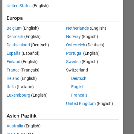
offenen
United States
(English)
Stellen,
die
Europa
Ihren
Suchkriterien
Belgium
(English)
Netherlands
(English)
entsprechen.
Denmark
(English)
Norway
(English)
Sie
Deutschland
(Deutsch)
Österreich
(Deutsch)
können
die
España
(Español)
Portugal
(English)
Suchkriterien
Finland
(English)
Sweden
(English)
weiter
France
(Français)
Switzerland
fassen
oder
Ireland
(English)
Deutsch
alle
Italia
(Italiano)
English
Stellenangebote
Luxembourg
(English)
Français
anzeigen
.
Wenn
United Kingdom
(English)
Sie
Asien-Pazifik
noch
immer
Australia
(English)
keine