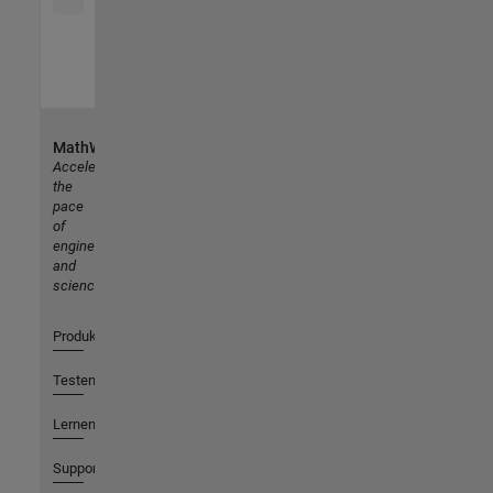
MathWorks
Accelerating
the
pace
of
engineering
and
science
Produkte
Testen oder Kaufen
Lernen
Support