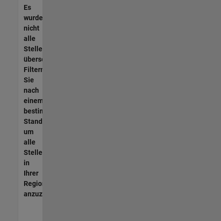
Es
wurden
nicht
alle
Stellen
übersetzt.
Filtern
Sie
nach
einem
bestimmten
Standort,
um
alle
Stellenangebote
in
Ihrer
Region
anzuzeigen.