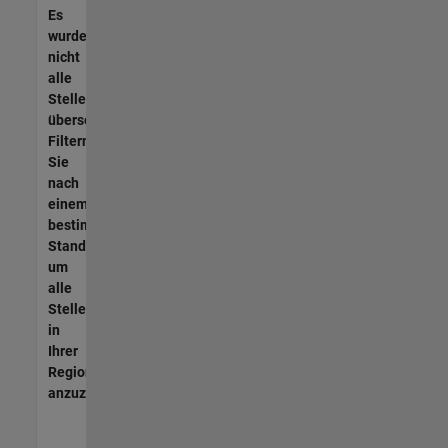
Es
wurden
nicht
alle
Stellen
übersetzt.
Filtern
Sie
nach
einem
bestimmten
Standort,
um
alle
Stellenangebote
in
Ihrer
Region
anzuzeigen.