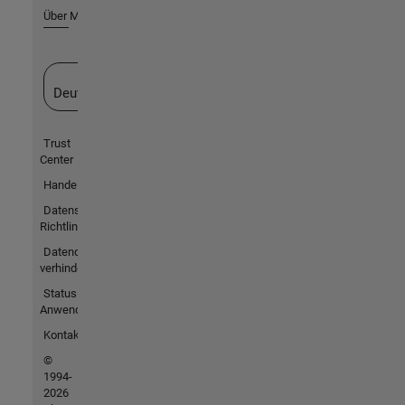
Über MathWorks
Website auswählen
Deutschland
Trust
Center
Handelsmarken
Datenschutz-
Richtlinien
Datendiebstahl
verhindern
Status von
Anwendungen
Kontakt
©
1994-
2026