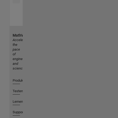
MathWorks
Accelerating
the
pace
of
engineering
and
science
Produkte
Testen oder Kaufen
Lernen
Support