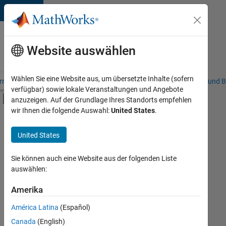
Weiter zum Inhalt
Karriere
bei
Website auswählen
MathWorks
Wählen Sie eine Website aus, um übersetzte Inhalte (sofern
riere – Übersicht
Stellensuche
Niederlassungen
Studierende und B
verfügbar) sowie lokale Veranstaltungen und Angebote
Umschaltung für Off-Canvas-Navigation
anzuzeigen. Auf der Grundlage Ihres Standorts empfehlen
Hauptinhalt
wir Ihnen die folgende Auswahl:
United States
.
FILTER:
Information Technology
United States
+
3
Marketing Communications
Marketing Services
Sie können auch eine Website aus der folgenden Liste
auswählen:
Business Model Team
Amerika
Derzeit
gibt
América Latina
(Español)
es
keine
Canada
(English)