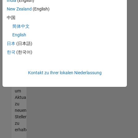
offenen
India
(English)
Stellen
New Zealand
(English)
finden
中国
können,
die
简体中文
Ihren
English
Qualifikationen
日本
(日本語)
entsprechen,
werden
한국
(한국어)
Sie
Mitglied
unseres
Kontakt zu Ihrer lokalen Niederlassung
Talent-
Netzwerks
,
um
Aktualisierungen
zu
neuen
Stellenangeboten
zu
erhalten.