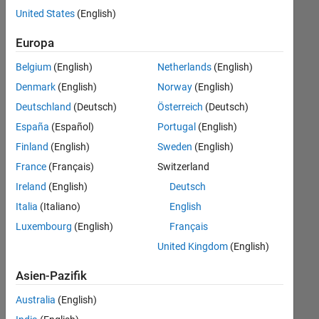
offenen
United States
(English)
Stellen,
die
Europa
Ihren
Suchkriterien
Belgium
(English)
Netherlands
(English)
entsprechen.
Denmark
(English)
Norway
(English)
Sie
Deutschland
(Deutsch)
Österreich
(Deutsch)
können
die
España
(Español)
Portugal
(English)
Suchkriterien
Finland
(English)
Sweden
(English)
weiter
France
(Français)
Switzerland
fassen
oder
Ireland
(English)
Deutsch
alle
Italia
(Italiano)
English
Stellenangebote
Luxembourg
(English)
Français
anzeigen
.
Wenn
United Kingdom
(English)
Sie
Asien-Pazifik
noch
immer
Australia
(English)
keine