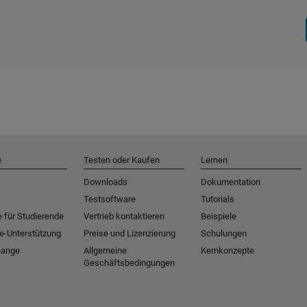
e
Testen oder Kaufen
Lernen
Downloads
Dokumentation
Testsoftware
Tutorials
 für Studierende
Vertrieb kontaktieren
Beispiele
e-Unterstützung
Preise und Lizenzierung
Schulungen
hange
Allgemeine
Kernkonzepte
Geschäftsbedingungen