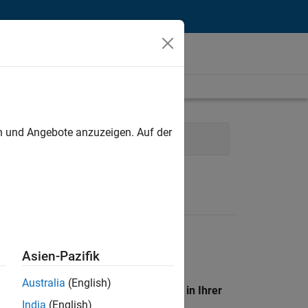
unt
en und Angebote anzuzeigen. Auf der
al Sales Engineering
Asien-Pazifik
Australia
(English)
en Standort, um alle Stellenangebote in Ihrer
India
(English)