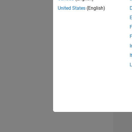
United States
(English)
Tec
F
F
I
Tec
I
2 v