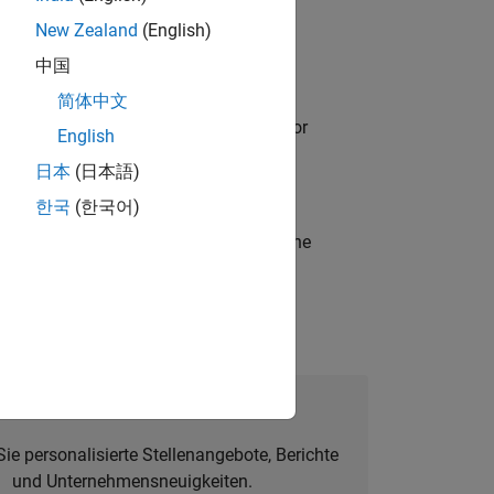
New Zealand
(English)
中国
简体中文
ancing MATLAB & Simulink workflows for
English
日本
(日本語)
한국
(한국어)
t-generation products and systems in the
alent Network beitreten
Sie personalisierte Stellenangebote, Berichte
und Unternehmensneuigkeiten.