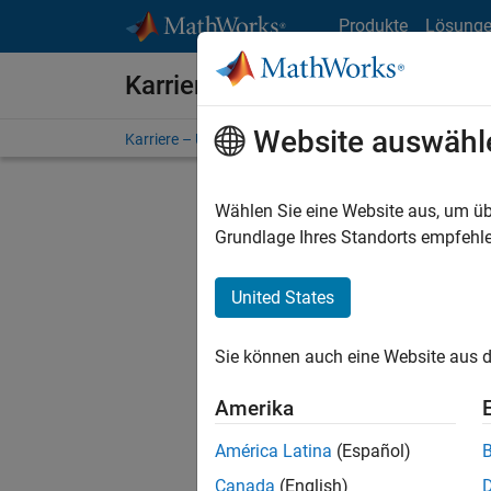
Weiter zum Inhalt
Produkte
Lösung
Karriere bei MathWorks
Website auswähl
Karriere – Übersicht
Stellensuche
Niederlassunge
Wählen Sie eine Website aus, um üb
Grundlage Ihres Standorts empfehle
United States
Sortier
Sie können auch eine Website aus d
Ausgewähl
Amerika
América Latina
(Español)
Es wurde
Canada
(English)
Region a