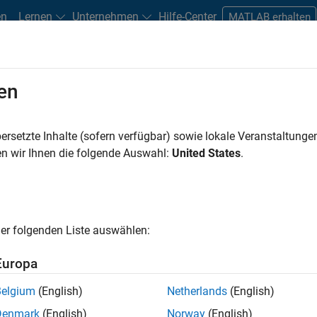
en
Lernen
Unternehmen
Hilfe-Center
MATLAB erhalten
en
n
Studierende und Berufseinsteiger
Ressourcen
Careers-Acco
ersetzte Inhalte (sofern verfügbar) sowie lokale Veranstaltung
FILTER:
Commercial Sales
Kundenerfolg
Technic
n wir Ihnen die folgende Auswahl:
United States
.
en nach
er folgenden Liste auswählen:
te Stellen speichern
Europa
Belgium
(English)
Netherlands
(English)
n nicht alle Stellen übersetzt. Filtern Sie nach einem bestimmt
Denmark
(English)
Norway
(English)
nzuzeigen.