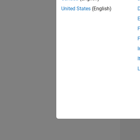
United States
(English)
Tec
F
F
I
Tec
I
2 v