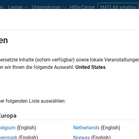
en
Lernen
Unternehmen
Hilfe-Center
MATLAB erhalten
en
n
Studierende und Berufseinsteiger
Ressourcen
Careers-Acco
ersetzte Inhalte (sofern verfügbar) sowie lokale Veranstaltung
FILTER:
Commercial Sales
Customer Support
Tech
n wir Ihnen die folgende Auswahl:
United States
.
en nach
er folgenden Liste auswählen:
te Stellen speichern
Europa
Belgium
(English)
Netherlands
(English)
n nicht alle Stellen übersetzt. Filtern Sie nach einem bestimmt
Denmark
(English)
Norway
(English)
nzuzeigen.