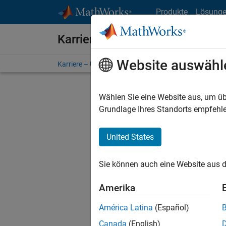
Weiter zum Inhalt
Produkte
Lösung
Karriere bei MathWorks
Website auswähl
Karriere – Übersicht
Stellensuche
Niederlassunge
Wählen Sie eine Website aus, um üb
Grundlage Ihres Standorts empfehle
United States
Sortier
Sie können auch eine Website aus d
Ausgewähl
Amerika
América Latina
(Español)
Es wurde
Canada
(English)
Region a