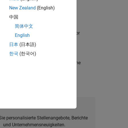
New Zealand
(English)
中国
简体中文
ancing MATLAB & Simulink workflows for
English
日本
(日本語)
한국
(한국어)
t-generation products and systems in the
alent Network beitreten
Sie personalisierte Stellenangebote, Berichte
und Unternehmensneuigkeiten.