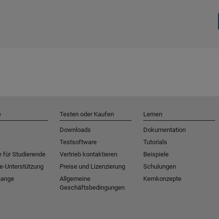
e
Testen oder Kaufen
Lernen
Downloads
Dokumentation
Testsoftware
Tutorials
 für Studierende
Vertrieb kontaktieren
Beispiele
e-Unterstützung
Preise und Lizenzierung
Schulungen
hange
Allgemeine
Kernkonzepte
Geschäftsbedingungen