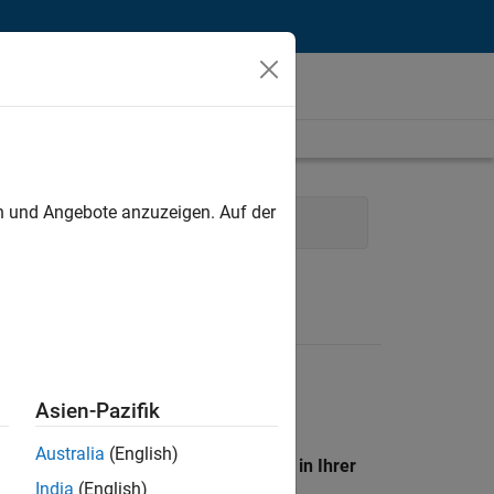
unt
en und Angebote anzuzeigen. Auf der
nical Sales Engineering
Asien-Pazifik
Australia
(English)
en Standort, um alle Stellenangebote in Ihrer
India
(English)