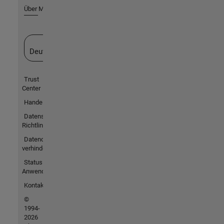
Über MathWorks
Website auswählen
Deutschland
Trust
Center
Handelsmarken
Datenschutz-
Richtlinien
Datendiebstahl
verhindern
Status von
Anwendungen
Kontakt
©
1994-
2026