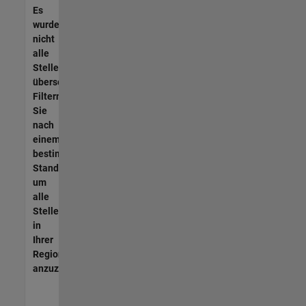
Es
wurden
nicht
alle
Stellen
übersetzt.
Filtern
Sie
nach
einem
bestimmten
Standort,
um
alle
Stellenangebote
in
Ihrer
Region
anzuzeigen.