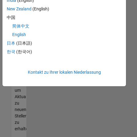
offenen
India
(English)
Stellen
New Zealand
(English)
finden
中国
können,
die
简体中文
Ihren
English
Qualifikationen
日本
(日本語)
entsprechen,
werden
한국
(한국어)
Sie
Mitglied
unseres
Kontakt zu Ihrer lokalen Niederlassung
Talent-
Netzwerks
,
um
Aktualisierungen
zu
neuen
Stellenangeboten
zu
erhalten.