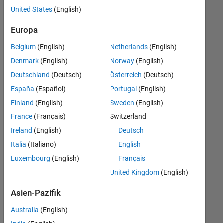
offenen
United States
(English)
Stellen,
die
Europa
Ihren
Suchkriterien
Belgium
(English)
Netherlands
(English)
entsprechen.
Denmark
(English)
Norway
(English)
Sie
Deutschland
(Deutsch)
Österreich
(Deutsch)
können
die
España
(Español)
Portugal
(English)
Suchkriterien
Finland
(English)
Sweden
(English)
weiter
France
(Français)
Switzerland
fassen
oder
Ireland
(English)
Deutsch
alle
Italia
(Italiano)
English
Stellenangebote
Luxembourg
(English)
Français
anzeigen
.
Wenn
United Kingdom
(English)
Sie
Asien-Pazifik
noch
immer
Australia
(English)
keine