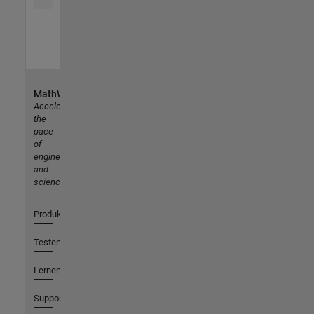
MathWorks
Accelerating
the
pace
of
engineering
and
science
Produkte
Testen oder Kaufen
Lernen
Support