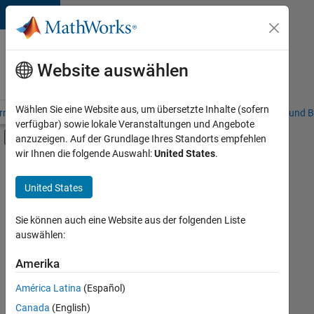
Weiter zum Inhalt
Karriere
bei
Website auswählen
MathWorks
Wählen Sie eine Website aus, um übersetzte Inhalte (sofern
riere – Übersicht
Stellensuche
Niederlassungen
Studierende und B
verfügbar) sowie lokale Veranstaltungen und Angebote
Umschaltung für Off-Canvas-Navigation
anzuzeigen. Auf der Grundlage Ihres Standorts empfehlen
Hauptinhalt
wir Ihnen die folgende Auswahl:
United States
.
FILTER:
Information Technology
United States
+
5
Inside Sales
Sales Operations
Sie können auch eine Website aus der folgenden Liste
auswählen:
Marketing Communications
Marketing Services
Amerika
Derzeit
gibt
Human Resources
América Latina
(Español)
es
keine
Canada
(English)