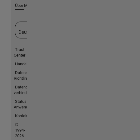
Über MathWorks
Website auswählen
Deutschland
Trust
Center
Handelsmarken
Datenschutz-
Richtlinien
Datendiebstahl
verhindern
Status von
Anwendungen
Kontakt
©
1994-
2026