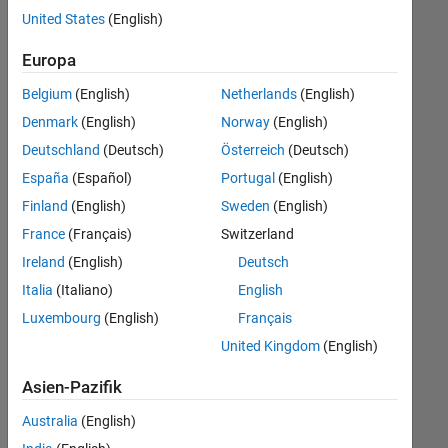
offenen
United States
(English)
Stellen,
die
Europa
Ihren
Suchkriterien
Belgium
(English)
Netherlands
(English)
entsprechen.
Denmark
(English)
Norway
(English)
Sie
Deutschland
(Deutsch)
Österreich
(Deutsch)
können
die
España
(Español)
Portugal
(English)
Suchkriterien
Finland
(English)
Sweden
(English)
weiter
France
(Français)
Switzerland
fassen
oder
Ireland
(English)
Deutsch
alle
Italia
(Italiano)
English
Stellenangebote
Luxembourg
(English)
Français
anzeigen
.
Wenn
United Kingdom
(English)
Sie
Asien-Pazifik
noch
immer
Australia
(English)
keine