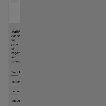
MathWorks
Accelerating
the
pace
of
engineering
and
science
Produkte
Testen oder Kaufen
Lernen
Support