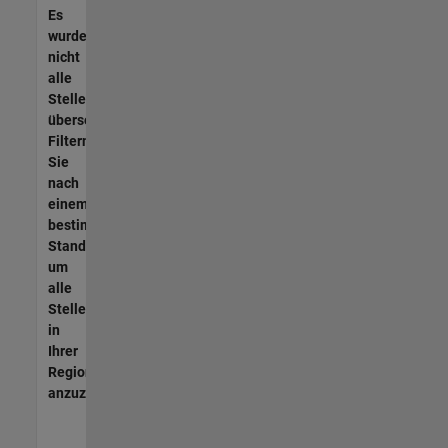
Es
wurden
nicht
alle
Stellen
übersetzt.
Filtern
Sie
nach
einem
bestimmten
Standort,
um
alle
Stellenangebote
in
Ihrer
Region
anzuzeigen.