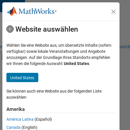
Weiter zum Inhalt
Karriere
bei
Website auswählen
MathWorks
Wählen Sie eine Website aus, um übersetzte Inhalte (sofern
riere – Übersicht
Stellensuche
Niederlassungen
Studierende und B
verfügbar) sowie lokale Veranstaltungen und Angebote
Umschaltung für Off-Canvas-Navigation
anzuzeigen. Auf der Grundlage Ihres Standorts empfehlen
Hauptinhalt
wir Ihnen die folgende Auswahl:
United States
.
FILTER:
Information Technology
United States
+
5
Customer Support
Marketing Services
Sie können auch eine Website aus der folgenden Liste
auswählen:
Business Model Team
Human Resources
Amerika
Derzeit
gibt
Legal
América Latina
(Español)
es
keine
Canada
(English)