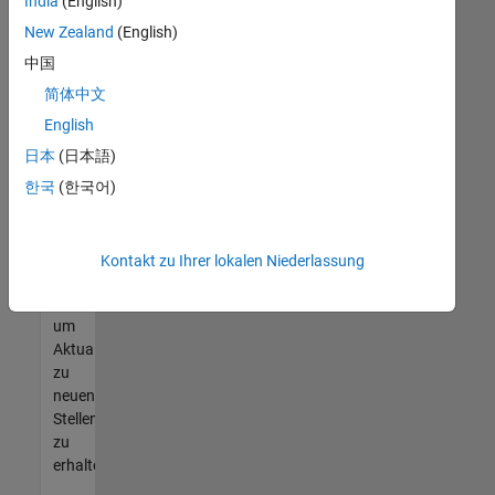
offenen
India
(English)
Stellen
New Zealand
(English)
finden
中国
können,
die
简体中文
Ihren
English
Qualifikationen
日本
(日本語)
entsprechen,
werden
한국
(한국어)
Sie
Mitglied
unseres
Kontakt zu Ihrer lokalen Niederlassung
Talent-
Netzwerks
,
um
Aktualisierungen
zu
neuen
Stellenangeboten
zu
erhalten.