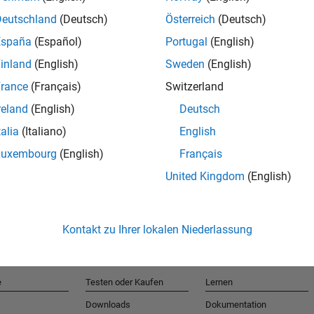
Deutschland
(Deutsch)
Österreich
(Deutsch)
España
(Español)
Portugal
(English)
T
inland
(English)
Sweden
(English)
rance
(Français)
Switzerland
Erhalten 
reland
(English)
Deutsch
talia
(Italiano)
English
Luxembourg
(English)
Français
United Kingdom
(English)
Kontakt zu Ihrer lokalen Niederlassung
e
Testen oder Kaufen
Lernen
Downloads
Dokumentation