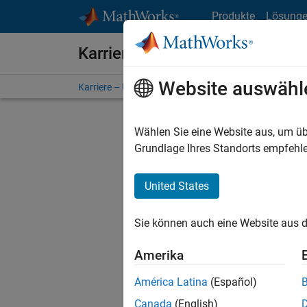
Weiter zum Inhalt
Produkte
Lösung
Karriere bei MathWorks
Website auswähl
Karriere – Übersicht
Stellensuche
Niederlassunge
Wählen Sie eine Website aus, um üb
Grundlage Ihres Standorts empfehle
United States
Derzeit
Sie könn
Sie können auch eine Website aus d
Stellen f
Aktualis
Amerika
Es wurde
América Latina
(Español)
Region a
Canada
(English)