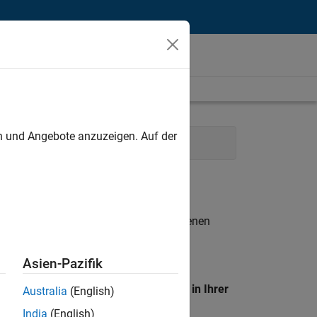
unt
en und Angebote anzuzeigen. Auf der
eam
Human Resources
n entsprechen.
eigen
. Wenn Sie noch immer keine offenen
 Mitglied unseres
Talent-Netzwerks
, um
Asien-Pazifik
en Standort, um alle Stellenangebote in Ihrer
Australia
(English)
India
(English)