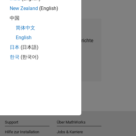
New Zealand
(English)
中国
alent Network beitreten
简体中文
English
Sie personalisierte Stellenangebote, Berichte
日本
(日本語)
und Unternehmensneuigkeiten.
한국
(한국어)
Melden Sie sich noch heute an
Support
Über MathWorks
Hilfe zur Installation
Jobs & Karriere