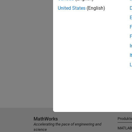
United States
(English)
F
F
I
I
MathWorks
Produkt
Accelerating the pace of engineering and
MATLAB
science