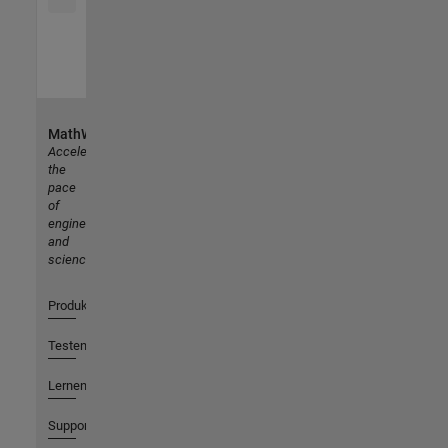
MathWorks
Accelerating
the
pace
of
engineering
and
science
Produkte
Testen oder Kaufen
Lernen
Support