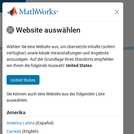
Weiter zum Inhalt
Karriere
bei
Website auswählen
MathWorks
Wählen Sie eine Website aus, um übersetzte Inhalte (sofern
riere – Übersicht
Stellensuche
Niederlassungen
Studierende und B
verfügbar) sowie lokale Veranstaltungen und Angebote
Umschaltung für Off-Canvas-Navigation
anzuzeigen. Auf der Grundlage Ihres Standorts empfehlen
Hauptinhalt
wir Ihnen die folgende Auswahl:
United States
.
FILTER:
Education Sales
United States
+
3
Inside Sales
Business Model Team
Sie können auch eine Website aus der folgenden Liste
auswählen:
Legal
Amerika
Derzeit
gibt
América Latina
(Español)
es
keine
Canada
(English)