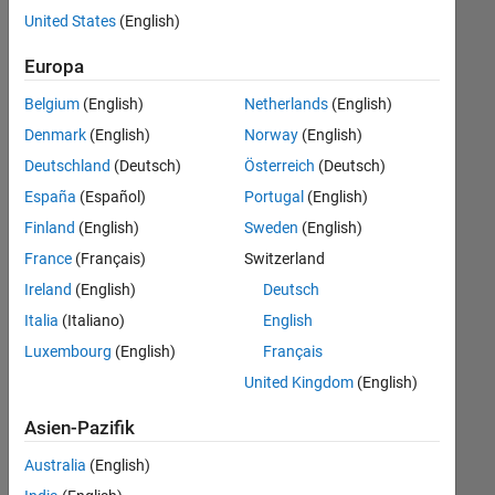
offenen
United States
(English)
Stellen,
die
Europa
Ihren
Suchkriterien
Belgium
(English)
Netherlands
(English)
entsprechen.
Denmark
(English)
Norway
(English)
Sie
Deutschland
(Deutsch)
Österreich
(Deutsch)
können
die
España
(Español)
Portugal
(English)
Suchkriterien
Finland
(English)
Sweden
(English)
weiter
France
(Français)
Switzerland
fassen
oder
Ireland
(English)
Deutsch
alle
Italia
(Italiano)
English
Stellenangebote
Luxembourg
(English)
Français
anzeigen
.
Wenn
United Kingdom
(English)
Sie
Asien-Pazifik
noch
immer
Australia
(English)
keine