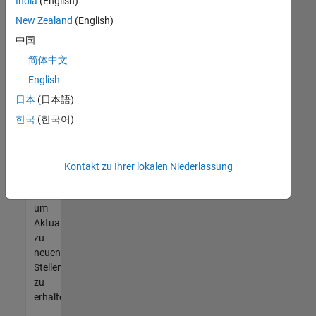
offenen
India
(English)
Stellen
New Zealand
(English)
finden
中国
können,
die
简体中文
Ihren
English
Qualifikationen
日本
(日本語)
entsprechen,
werden
한국
(한국어)
Sie
Mitglied
unseres
Kontakt zu Ihrer lokalen Niederlassung
Talent-
Netzwerks
,
um
Aktualisierungen
zu
neuen
Stellenangeboten
zu
erhalten.