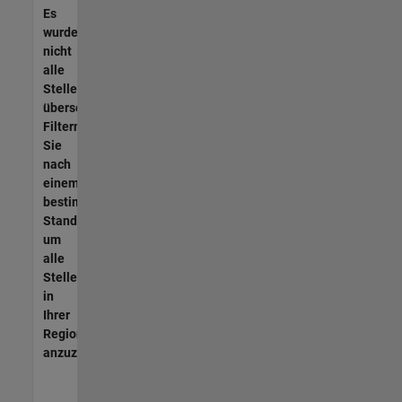
Es
wurden
nicht
alle
Stellen
übersetzt.
Filtern
Sie
nach
einem
bestimmten
Standort,
um
alle
Stellenangebote
in
Ihrer
Region
anzuzeigen.