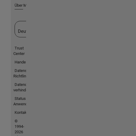
Über MathWorks
Website auswählen
Deutschland
Trust
Center
Handelsmarken
Datenschutz-
Richtlinien
Datendiebstahl
verhindern
Status von
Anwendungen
Kontakt
©
1994-
2026