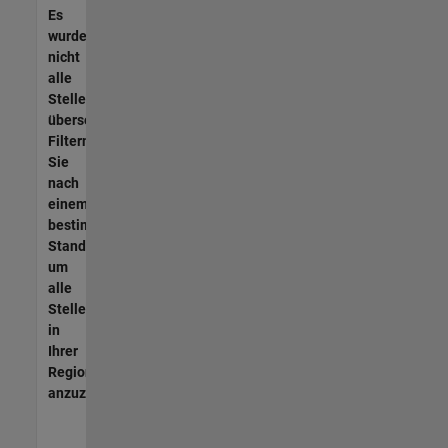
Es
wurden
nicht
alle
Stellen
übersetzt.
Filtern
Sie
nach
einem
bestimmten
Standort,
um
alle
Stellenangebote
in
Ihrer
Region
anzuzeigen.