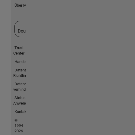
Über MathWorks
Website auswählen
Deutschland
Trust
Center
Handelsmarken
Datenschutz-
Richtlinien
Datendiebstahl
verhindern
Status von
Anwendungen
Kontakt
©
1994-
2026