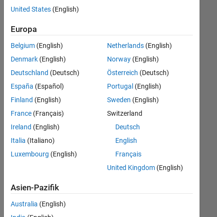
offenen
United States
(English)
Stellen,
die
Europa
Ihren
Suchkriterien
Belgium
(English)
Netherlands
(English)
entsprechen.
Denmark
(English)
Norway
(English)
Sie
Deutschland
(Deutsch)
Österreich
(Deutsch)
können
die
España
(Español)
Portugal
(English)
Suchkriterien
Finland
(English)
Sweden
(English)
weiter
France
(Français)
Switzerland
fassen
oder
Ireland
(English)
Deutsch
alle
Italia
(Italiano)
English
Stellenangebote
Luxembourg
(English)
Français
anzeigen
.
Wenn
United Kingdom
(English)
Sie
Asien-Pazifik
noch
immer
Australia
(English)
keine