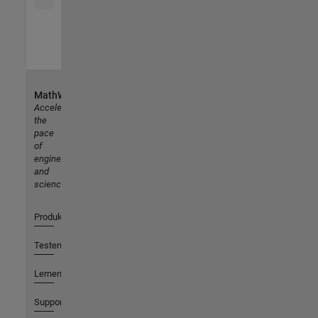
MathWorks
Accelerating
the
pace
of
engineering
and
science
Produkte
Testen oder Kaufen
Lernen
Support