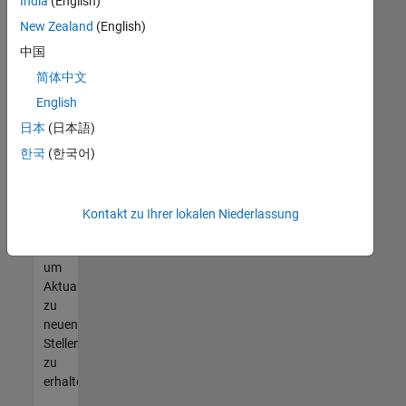
offenen
India
(English)
Stellen
New Zealand
(English)
finden
中国
können,
die
简体中文
Ihren
English
Qualifikationen
日本
(日本語)
entsprechen,
werden
한국
(한국어)
Sie
Mitglied
unseres
Kontakt zu Ihrer lokalen Niederlassung
Talent-
Netzwerks
,
um
Aktualisierungen
zu
neuen
Stellenangeboten
zu
erhalten.