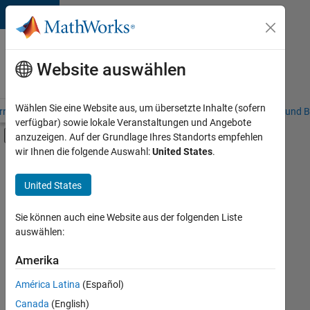
Weiter zum Inhalt
Karriere
bei
Website auswählen
MathWorks
Wählen Sie eine Website aus, um übersetzte Inhalte (sofern
riere – Übersicht
Stellensuche
Niederlassungen
Studierende und B
verfügbar) sowie lokale Veranstaltungen und Angebote
Umschaltung für Off-Canvas-Navigation
anzuzeigen. Auf der Grundlage Ihres Standorts empfehlen
Hauptinhalt
wir Ihnen die folgende Auswahl:
United States
.
FILTER:
Education Sales
United States
+
2
Inside Sales
Business Model Team
Sie können auch eine Website aus der folgenden Liste
auswählen:
Amerika
Derzeit
gibt
América Latina
(Español)
es
keine
Canada
(English)