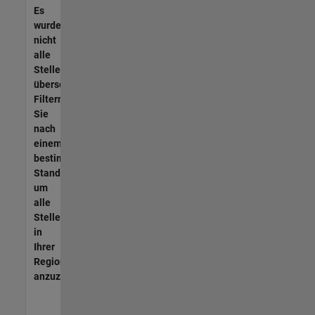
Es
wurden
nicht
alle
Stellen
übersetzt.
Filtern
Sie
nach
einem
bestimmten
Standort,
um
alle
Stellenangebote
in
Ihrer
Region
anzuzeigen.