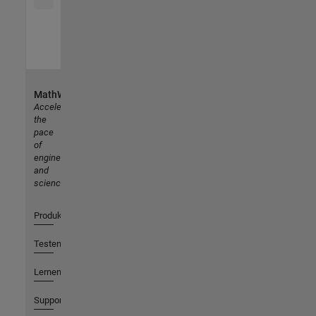
MathWorks
Accelerating
the
pace
of
engineering
and
science
Produkte
Testen oder Kaufen
Lernen
Support