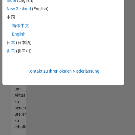
offenen
India
(English)
Stellen
New Zealand
(English)
finden
中国
können,
die
简体中文
Ihren
English
Qualifikationen
日本
(日本語)
entsprechen,
werden
한국
(한국어)
Sie
Mitglied
unseres
Kontakt zu Ihrer lokalen Niederlassung
Talent-
Netzwerks
,
um
Aktualisierungen
zu
neuen
Stellenangeboten
zu
erhalten.