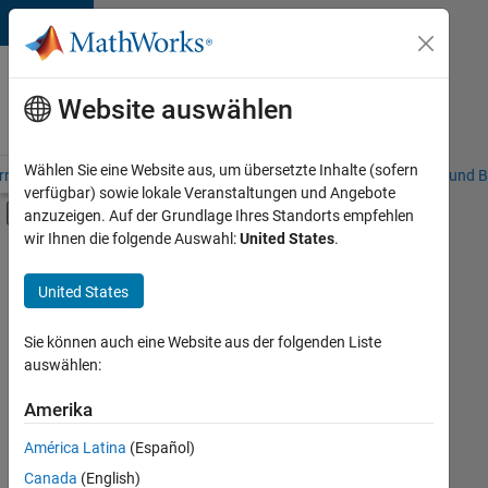
Weiter zum Inhalt
Karriere
bei
Website auswählen
MathWorks
Wählen Sie eine Website aus, um übersetzte Inhalte (sofern
riere – Übersicht
Stellensuche
Niederlassungen
Studierende und B
verfügbar) sowie lokale Veranstaltungen und Angebote
Umschaltung für Off-Canvas-Navigation
anzuzeigen. Auf der Grundlage Ihres Standorts empfehlen
Hauptinhalt
wir Ihnen die folgende Auswahl:
United States
.
FILTER:
Information Technology
United States
+
3
Education Sales
Marketing Services
Sie können auch eine Website aus der folgenden Liste
auswählen:
Business Model Team
Amerika
Derzeit
gibt
América Latina
(Español)
es
keine
Canada
(English)