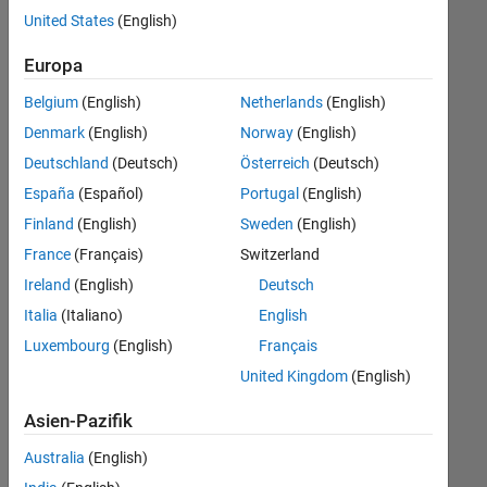
offenen
United States
(English)
Stellen,
die
Europa
Ihren
Suchkriterien
Belgium
(English)
Netherlands
(English)
entsprechen.
Denmark
(English)
Norway
(English)
Sie
Deutschland
(Deutsch)
Österreich
(Deutsch)
können
die
España
(Español)
Portugal
(English)
Suchkriterien
Finland
(English)
Sweden
(English)
weiter
France
(Français)
Switzerland
fassen
oder
Ireland
(English)
Deutsch
alle
Italia
(Italiano)
English
Stellenangebote
Luxembourg
(English)
Français
anzeigen
.
Wenn
United Kingdom
(English)
Sie
Asien-Pazifik
noch
immer
Australia
(English)
keine