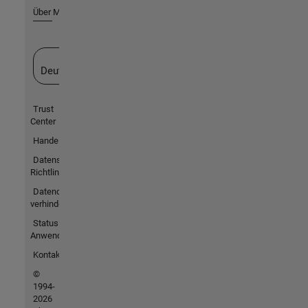
Über MathWorks
Website auswählen
Deutschland
Trust
Center
Handelsmarken
Datenschutz-
Richtlinien
Datendiebstahl
verhindern
Status von
Anwendungen
Kontakt
©
1994-
2026