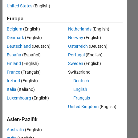
offenen
United States
(English)
Stellen,
die
Europa
Ihren
Suchkriterien
Belgium
(English)
Netherlands
(English)
entsprechen.
Denmark
(English)
Norway
(English)
Sie
Deutschland
(Deutsch)
Österreich
(Deutsch)
können
die
España
(Español)
Portugal
(English)
Suchkriterien
Finland
(English)
Sweden
(English)
weiter
France
(Français)
Switzerland
fassen
oder
Ireland
(English)
Deutsch
alle
Italia
(Italiano)
English
Stellenangebote
Luxembourg
(English)
Français
anzeigen
.
Wenn
United Kingdom
(English)
Sie
Asien-Pazifik
noch
immer
Australia
(English)
keine