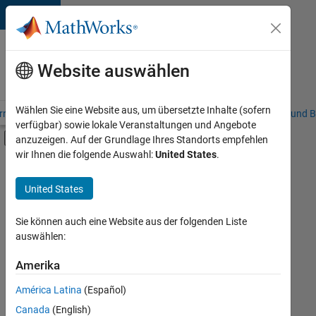
Weiter zum Inhalt
Karriere
bei
Website auswählen
MathWorks
Wählen Sie eine Website aus, um übersetzte Inhalte (sofern
riere – Übersicht
Stellensuche
Niederlassungen
Studierende und B
verfügbar) sowie lokale Veranstaltungen und Angebote
Umschaltung für Off-Canvas-Navigation
anzuzeigen. Auf der Grundlage Ihres Standorts empfehlen
Hauptinhalt
wir Ihnen die folgende Auswahl:
United States
.
FILTER:
Commercial Sales
United States
+
3
Inside Sales
Business Model Team
Sie können auch eine Website aus der folgenden Liste
auswählen:
Human Resources
Amerika
Derzeit
gibt
América Latina
(Español)
es
keine
Canada
(English)