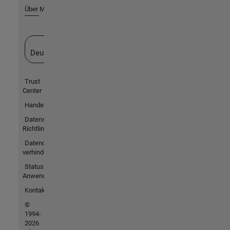
Über MathWorks
Website auswählen
Deutschland
Trust
Center
Handelsmarken
Datenschutz-
Richtlinien
Datendiebstahl
verhindern
Status von
Anwendungen
Kontakt
©
1994-
2026