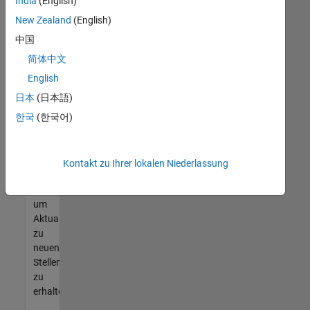
offenen
India
(English)
Stellen
New Zealand
(English)
finden
中国
können,
die
简体中文
Ihren
English
Qualifikationen
日本
(日本語)
entsprechen,
werden
한국
(한국어)
Sie
Mitglied
unseres
Kontakt zu Ihrer lokalen Niederlassung
Talent-
Netzwerks
,
um
Aktualisierungen
zu
neuen
Stellenangeboten
zu
erhalten.