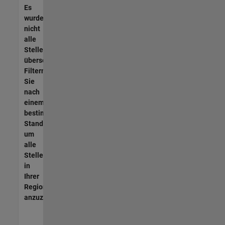
Es
wurden
nicht
alle
Stellen
übersetzt.
Filtern
Sie
nach
einem
bestimmten
Standort,
um
alle
Stellenangebote
in
Ihrer
Region
anzuzeigen.