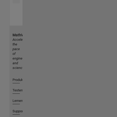
MathWorks
Accelerating
the
pace
of
engineering
and
science
Produkte
Testen oder Kaufen
Lernen
Support