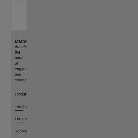
MathWorks
Accelerating
the
pace
of
engineering
and
science
Produkte
Testen oder Kaufen
Lernen
Support