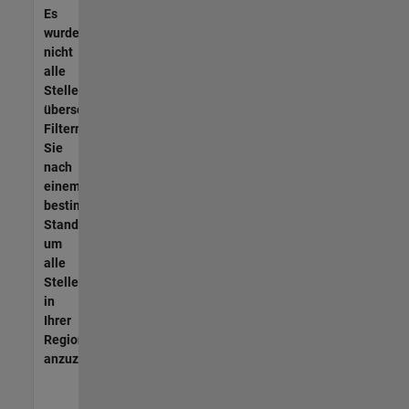
Es
wurden
nicht
alle
Stellen
übersetzt.
Filtern
Sie
nach
einem
bestimmten
Standort,
um
alle
Stellenangebote
in
Ihrer
Region
anzuzeigen.