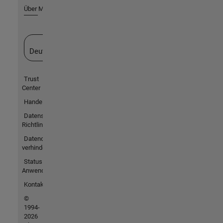
Über MathWorks
Website auswählen
Deutschland
Trust
Center
Handelsmarken
Datenschutz-
Richtlinien
Datendiebstahl
verhindern
Status von
Anwendungen
Kontakt
©
1994-
2026