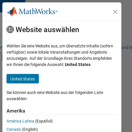
Weiter zum Inhalt
Karriere
bei
Website auswählen
MathWorks
Wählen Sie eine Website aus, um übersetzte Inhalte (sofern
riere – Übersicht
Stellensuche
Niederlassungen
Studierende und B
verfügbar) sowie lokale Veranstaltungen und Angebote
Umschaltung für Off-Canvas-Navigation
anzuzeigen. Auf der Grundlage Ihres Standorts empfehlen
Hauptinhalt
wir Ihnen die folgende Auswahl:
United States
.
FILTER:
Commercial Sales
United States
+
6
Inside Sales
Marketing Services
Sie können auch eine Website aus der folgenden Liste
auswählen:
Business Model Team
Finance and Operations
Amerika
Derzeit
gibt
Human Resources
América Latina
(Español)
es
Legal
keine
Canada
(English)