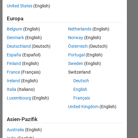
offenen
United States
(English)
Stellen,
die
Europa
Ihren
Suchkriterien
Belgium
(English)
Netherlands
(English)
entsprechen.
Denmark
(English)
Norway
(English)
Sie
Deutschland
(Deutsch)
Österreich
(Deutsch)
können
die
España
(Español)
Portugal
(English)
Suchkriterien
Finland
(English)
Sweden
(English)
weiter
France
(Français)
Switzerland
fassen
oder
Ireland
(English)
Deutsch
alle
Italia
(Italiano)
English
Stellenangebote
Luxembourg
(English)
Français
anzeigen
.
Wenn
United Kingdom
(English)
Sie
Asien-Pazifik
noch
immer
Australia
(English)
keine