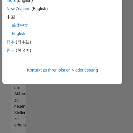
offenen
India
(English)
Stellen
New Zealand
(English)
finden
中国
können,
die
简体中文
Ihren
English
Qualifikationen
日本
(日本語)
entsprechen,
werden
한국
(한국어)
Sie
Mitglied
unseres
Kontakt zu Ihrer lokalen Niederlassung
Talent-
Netzwerks
,
um
Aktualisierungen
zu
neuen
Stellenangeboten
zu
erhalten.