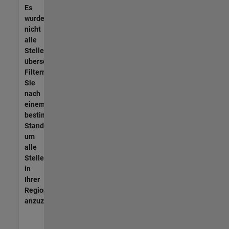
Es
wurden
nicht
alle
Stellen
übersetzt.
Filtern
Sie
nach
einem
bestimmten
Standort,
um
alle
Stellenangebote
in
Ihrer
Region
anzuzeigen.