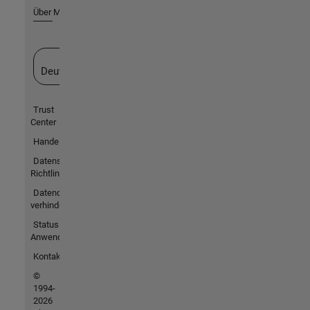
Über MathWorks
Website auswählen
Deutschland
Trust
Center
Handelsmarken
Datenschutz-
Richtlinien
Datendiebstahl
verhindern
Status von
Anwendungen
Kontakt
©
1994-
2026