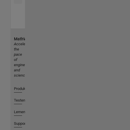
MathWorks
Accelerating
the
pace
of
engineering
and
science
Produkte
Testen oder Kaufen
Lernen
Support