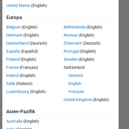
offenen
United States
(English)
Stellen,
die
Europa
Ihren
Suchkriterien
Belgium
(English)
Netherlands
(English)
entsprechen.
Denmark
(English)
Norway
(English)
Sie
Deutschland
(Deutsch)
Österreich
(Deutsch)
können
die
España
(Español)
Portugal
(English)
Suchkriterien
Finland
(English)
Sweden
(English)
weiter
France
(Français)
Switzerland
fassen
oder
Ireland
(English)
Deutsch
alle
Italia
(Italiano)
English
Stellenangebote
Luxembourg
(English)
Français
anzeigen
.
Wenn
United Kingdom
(English)
Sie
Asien-Pazifik
noch
immer
Australia
(English)
keine