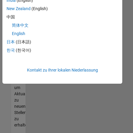
offenen
India
(English)
Stellen
New Zealand
(English)
finden
中国
können,
die
简体中文
Ihren
English
Qualifikationen
日本
(日本語)
entsprechen,
werden
한국
(한국어)
Sie
Mitglied
unseres
Kontakt zu Ihrer lokalen Niederlassung
Talent-
Netzwerks
,
um
Aktualisierungen
zu
neuen
Stellenangeboten
zu
erhalten.