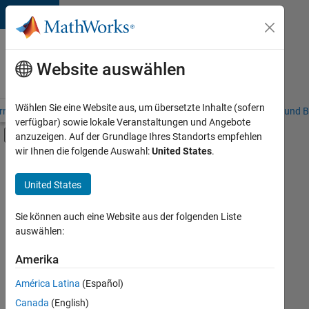
Weiter zum Inhalt
Karriere
bei
Website auswählen
MathWorks
Wählen Sie eine Website aus, um übersetzte Inhalte (sofern
riere – Übersicht
Stellensuche
Niederlassungen
Studierende und B
verfügbar) sowie lokale Veranstaltungen und Angebote
Umschaltung für Off-Canvas-Navigation
anzuzeigen. Auf der Grundlage Ihres Standorts empfehlen
Hauptinhalt
wir Ihnen die folgende Auswahl:
United States
.
FILTER:
Commercial Sales
United States
+
5
Inside Sales
Business Model Team
Sie können auch eine Website aus der folgenden Liste
auswählen:
Finance and Operations
Human Resources
Amerika
Derzeit
gibt
Legal
América Latina
(Español)
es
keine
Canada
(English)