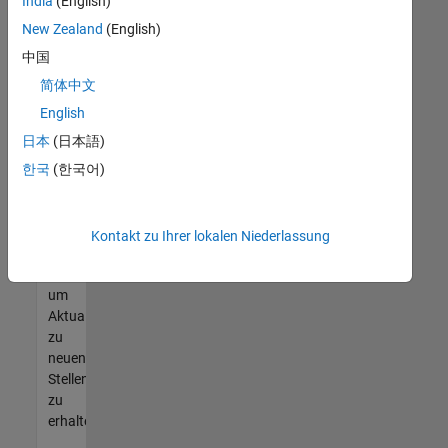
offenen
India
(English)
Stellen
New Zealand
(English)
finden
中国
können,
die
简体中文
Ihren
English
Qualifikationen
日本
(日本語)
entsprechen,
werden
한국
(한국어)
Sie
Mitglied
unseres
Kontakt zu Ihrer lokalen Niederlassung
Talent-
Netzwerks
,
um
Aktualisierungen
zu
neuen
Stellenangeboten
zu
erhalten.