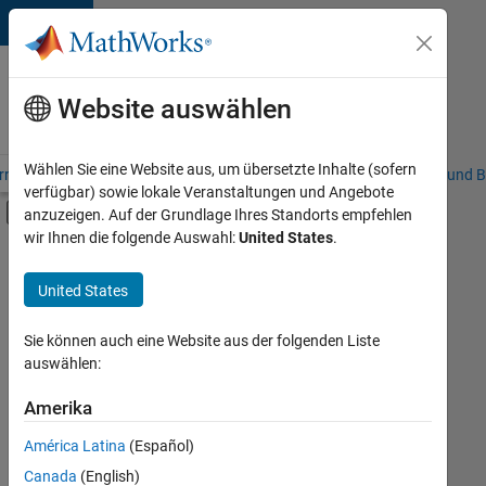
Weiter zum Inhalt
Karriere
bei
Website auswählen
MathWorks
Wählen Sie eine Website aus, um übersetzte Inhalte (sofern
riere – Übersicht
Stellensuche
Niederlassungen
Studierende und B
verfügbar) sowie lokale Veranstaltungen und Angebote
Umschaltung für Off-Canvas-Navigation
anzuzeigen. Auf der Grundlage Ihres Standorts empfehlen
Hauptinhalt
wir Ihnen die folgende Auswahl:
United States
.
FILTER:
Information Technology
United States
+
6
Commercial Sales
Marketing Communications
Sie können auch eine Website aus der folgenden Liste
auswählen:
Marketing Services
Business Model Team
Amerika
Derzeit
gibt
Finance and Operations
América Latina
(Español)
es
Human Resources
keine
Canada
(English)