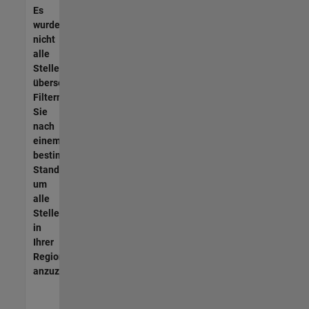
Es
wurden
nicht
alle
Stellen
übersetzt.
Filtern
Sie
nach
einem
bestimmten
Standort,
um
alle
Stellenangebote
in
Ihrer
Region
anzuzeigen.