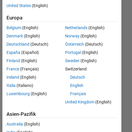
offenen
United States
(English)
Stellen,
die
Europa
Ihren
Suchkriterien
Belgium
(English)
Netherlands
(English)
entsprechen.
Denmark
(English)
Norway
(English)
Sie
Deutschland
(Deutsch)
Österreich
(Deutsch)
können
die
España
(Español)
Portugal
(English)
Suchkriterien
Finland
(English)
Sweden
(English)
weiter
France
(Français)
Switzerland
fassen
oder
Ireland
(English)
Deutsch
alle
Italia
(Italiano)
English
Stellenangebote
Luxembourg
(English)
Français
anzeigen
.
Wenn
United Kingdom
(English)
Sie
Asien-Pazifik
noch
immer
Australia
(English)
keine