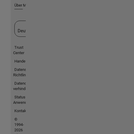
Über MathWorks
Website auswählen
Deutschland
Trust
Center
Handelsmarken
Datenschutz-
Richtlinien
Datendiebstahl
verhindern
Status von
Anwendungen
Kontakt
©
1994-
2026