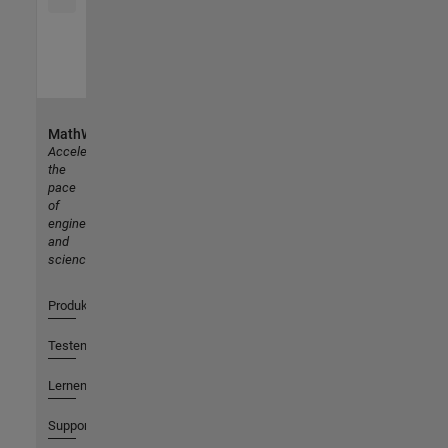
MathWorks
Accelerating
the
pace
of
engineering
and
science
Produkte
Testen oder Kaufen
Lernen
Support