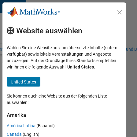
Weiter zum Inhalt
Karriere
bei
Website auswählen
MathWorks
Wählen Sie eine Website aus, um übersetzte Inhalte (sofern
riere – Übersicht
Stellensuche
Niederlassungen
Studierende und B
verfügbar) sowie lokale Veranstaltungen und Angebote
Umschaltung für Off-Canvas-Navigation
anzuzeigen. Auf der Grundlage Ihres Standorts empfehlen
Hauptinhalt
wir Ihnen die folgende Auswahl:
United States
.
FILTER:
Information Technology
United States
+
4
Commercial Sales
Customer Support
Sie können auch eine Website aus der folgenden Liste
auswählen:
Education Sales
Business Model Team
Amerika
Derzeit
gibt
América Latina
(Español)
es
keine
Canada
(English)