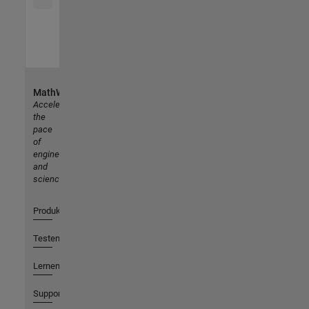
MathWorks
Accelerating
the
pace
of
engineering
and
science
Produkte
Testen oder Kaufen
Lernen
Support