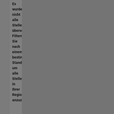
Es
wurden
nicht
alle
Stellen
übersetzt.
Filtern
Sie
nach
einem
bestimmten
Standort,
um
alle
Stellenangebote
in
Ihrer
Region
anzuzeigen.