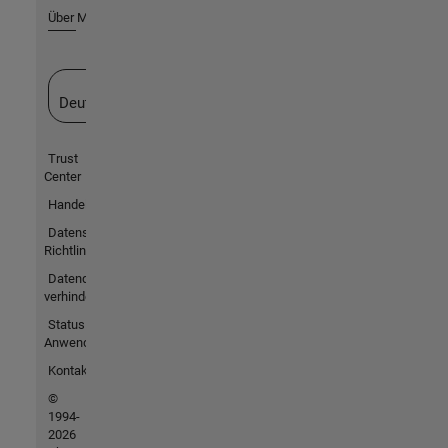
Über MathWorks
Website auswählen
Deutschland
Trust
Center
Handelsmarken
Datenschutz-
Richtlinien
Datendiebstahl
verhindern
Status von
Anwendungen
Kontakt
©
1994-
2026