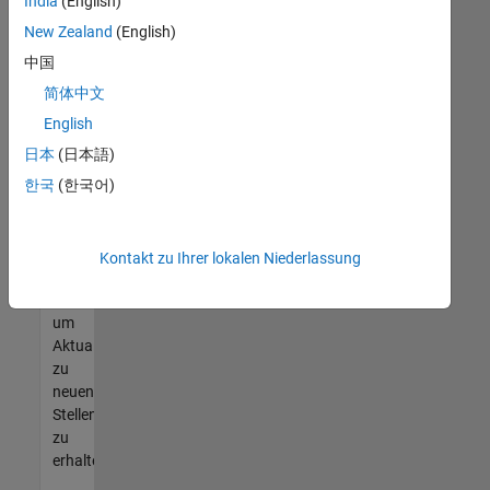
offenen
India
(English)
Stellen
New Zealand
(English)
finden
中国
können,
die
简体中文
Ihren
English
Qualifikationen
日本
(日本語)
entsprechen,
werden
한국
(한국어)
Sie
Mitglied
unseres
Kontakt zu Ihrer lokalen Niederlassung
Talent-
Netzwerks
,
um
Aktualisierungen
zu
neuen
Stellenangeboten
zu
erhalten.