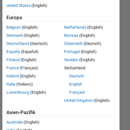
offenen
United States
(English)
Stellen,
die
Europa
Ihren
Suchkriterien
Belgium
(English)
Netherlands
(English)
entsprechen.
Denmark
(English)
Norway
(English)
Sie
Deutschland
(Deutsch)
Österreich
(Deutsch)
können
die
España
(Español)
Portugal
(English)
Suchkriterien
Finland
(English)
Sweden
(English)
weiter
France
(Français)
Switzerland
fassen
oder
Ireland
(English)
Deutsch
alle
Italia
(Italiano)
English
Stellenangebote
Luxembourg
(English)
Français
anzeigen
.
Wenn
United Kingdom
(English)
Sie
Asien-Pazifik
noch
immer
Australia
(English)
keine