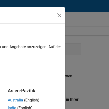
unt
en und Angebote anzuzeigen. Auf der
ing Services
Legal
n entsprechen.
eigen
. Wenn Sie noch immer keine offenen
 Mitglied unseres
Talent-Netzwerks
, um
Asien-Pazifik
en Standort, um alle Stellenangebote in Ihrer
Australia
(English)
India
(English)