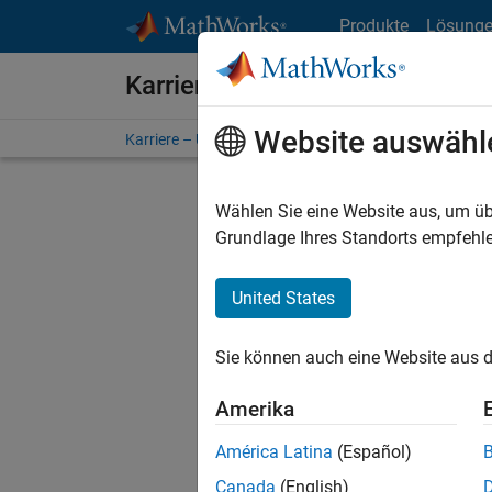
Weiter zum Inhalt
Produkte
Lösung
Karriere bei MathWorks
Website auswähl
Karriere – Übersicht
Stellensuche
Niederlassunge
Wählen Sie eine Website aus, um üb
Grundlage Ihres Standorts empfehle
United States
Derzeit
Sie könn
Sie können auch eine Website aus d
Stellen f
Aktualis
Amerika
Es wurde
América Latina
(Español)
Region a
Canada
(English)