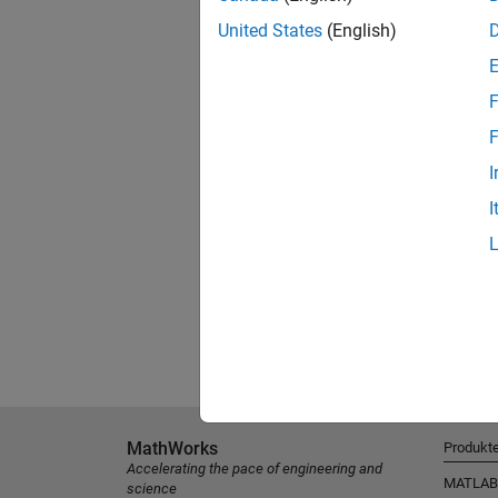
United States
(English)
F
F
I
I
MathWorks
Produkt
Accelerating the pace of engineering and
MATLAB
science