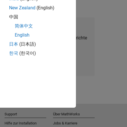
New Zealand
(English)
中国
alent Network beitreten
简体中文
English
Sie personalisierte Stellenangebote, Berichte
日本
(日本語)
und Unternehmensneuigkeiten.
한국
(한국어)
Melden Sie sich noch heute an
Support
Über MathWorks
Hilfe zur Installation
Jobs & Karriere