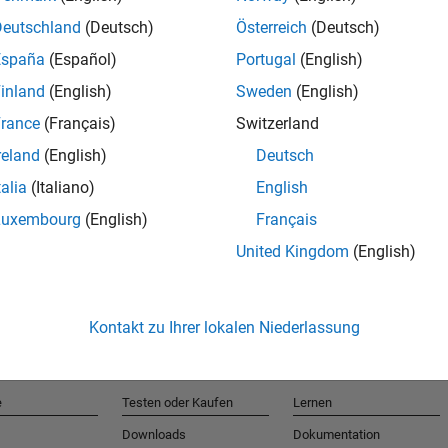
Deutschland
(Deutsch)
Österreich
(Deutsch)
España
(Español)
Portugal
(English)
T
inland
(English)
Sweden
(English)
rance
(Français)
Switzerland
Erhalten 
reland
(English)
Deutsch
talia
(Italiano)
English
Luxembourg
(English)
Français
United Kingdom
(English)
Kontakt zu Ihrer lokalen Niederlassung
e
Testen oder Kaufen
Lernen
Downloads
Dokumentation