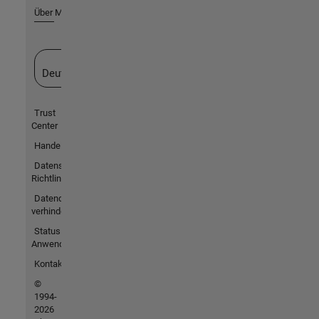
Über MathWorks
Website auswählen
Deutschland
Trust
Center
Handelsmarken
Datenschutz-
Richtlinien
Datendiebstahl
verhindern
Status von
Anwendungen
Kontakt
©
1994-
2026