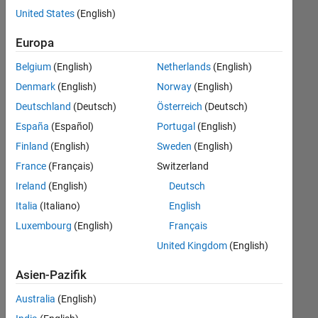
offenen
United States
(English)
Stellen,
die
Europa
Ihren
Suchkriterien
Belgium
(English)
Netherlands
(English)
entsprechen.
Denmark
(English)
Norway
(English)
Sie
Deutschland
(Deutsch)
Österreich
(Deutsch)
können
die
España
(Español)
Portugal
(English)
Suchkriterien
Finland
(English)
Sweden
(English)
weiter
France
(Français)
Switzerland
fassen
oder
Ireland
(English)
Deutsch
alle
Italia
(Italiano)
English
Stellenangebote
Luxembourg
(English)
Français
anzeigen
.
Wenn
United Kingdom
(English)
Sie
Asien-Pazifik
noch
immer
Australia
(English)
keine