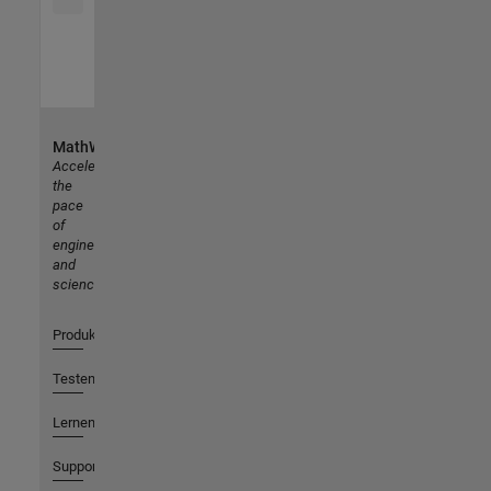
MathWorks
Accelerating
the
pace
of
engineering
and
science
Produkte
Testen oder Kaufen
Lernen
Support