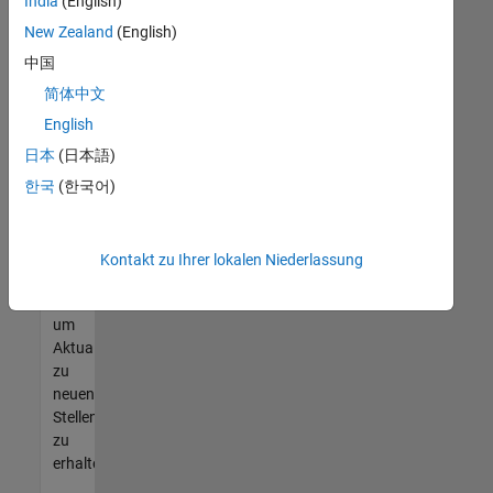
offenen
India
(English)
Stellen
New Zealand
(English)
finden
中国
können,
die
简体中文
Ihren
English
Qualifikationen
日本
(日本語)
entsprechen,
werden
한국
(한국어)
Sie
Mitglied
unseres
Kontakt zu Ihrer lokalen Niederlassung
Talent-
Netzwerks
,
um
Aktualisierungen
zu
neuen
Stellenangeboten
zu
erhalten.