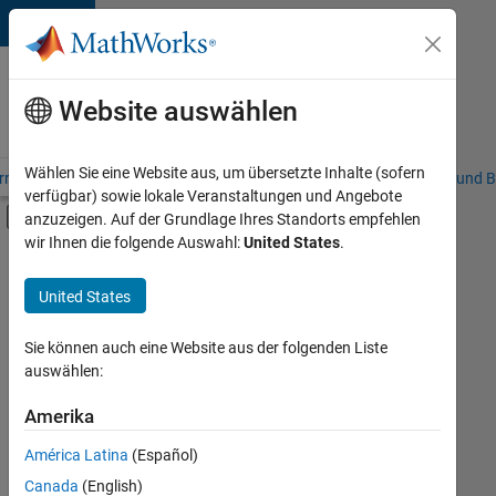
Weiter zum Inhalt
Karriere
bei
Website auswählen
MathWorks
Wählen Sie eine Website aus, um übersetzte Inhalte (sofern
riere – Übersicht
Stellensuche
Niederlassungen
Studierende und B
verfügbar) sowie lokale Veranstaltungen und Angebote
Umschaltung für Off-Canvas-Navigation
anzuzeigen. Auf der Grundlage Ihres Standorts empfehlen
Hauptinhalt
wir Ihnen die folgende Auswahl:
United States
.
FILTER:
Education Sales
United States
+
5
Inside Sales
Marketing Communications
Sie können auch eine Website aus der folgenden Liste
auswählen:
Marketing Services
Human Resources
Amerika
Derzeit
gibt
Legal
América Latina
(Español)
es
keine
Canada
(English)