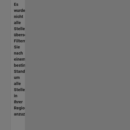
Es
wurden
nicht
alle
Stellen
übersetzt.
Filtern
Sie
nach
einem
bestimmten
Standort,
um
alle
Stellenangebote
in
Ihrer
Region
anzuzeigen.