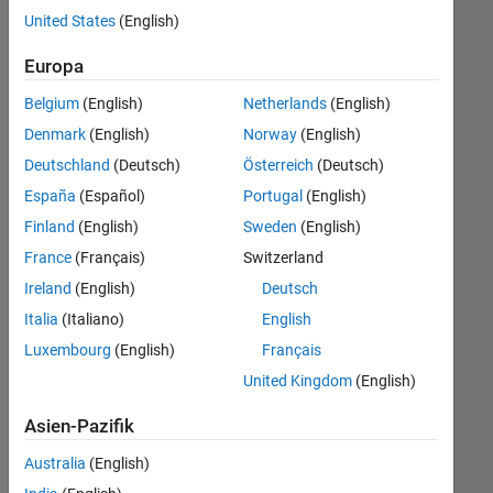
offenen
United States
(English)
Stellen,
die
Europa
Ihren
Suchkriterien
Belgium
(English)
Netherlands
(English)
entsprechen.
Denmark
(English)
Norway
(English)
Sie
Deutschland
(Deutsch)
Österreich
(Deutsch)
können
die
España
(Español)
Portugal
(English)
Suchkriterien
Finland
(English)
Sweden
(English)
weiter
France
(Français)
Switzerland
fassen
oder
Ireland
(English)
Deutsch
alle
Italia
(Italiano)
English
Stellenangebote
Luxembourg
(English)
Français
anzeigen
.
Wenn
United Kingdom
(English)
Sie
Asien-Pazifik
noch
immer
Australia
(English)
keine