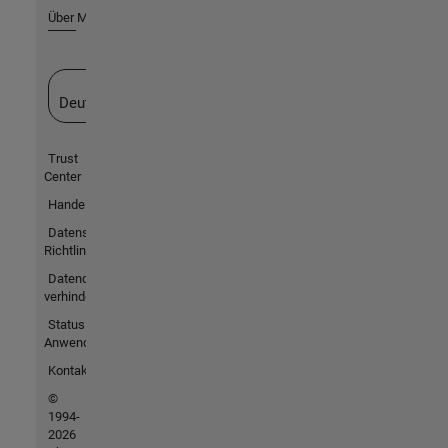
Über MathWorks
Website auswählen
Deutschland
Trust
Center
Handelsmarken
Datenschutz-
Richtlinien
Datendiebstahl
verhindern
Status von
Anwendungen
Kontakt
©
1994-
2026