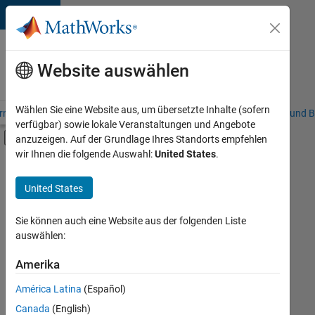
Weiter zum Inhalt
Karriere
bei
Website auswählen
MathWorks
Wählen Sie eine Website aus, um übersetzte Inhalte (sofern
riere – Übersicht
Stellensuche
Niederlassungen
Studierende und B
verfügbar) sowie lokale Veranstaltungen und Angebote
Umschaltung für Off-Canvas-Navigation
anzuzeigen. Auf der Grundlage Ihres Standorts empfehlen
Hauptinhalt
wir Ihnen die folgende Auswahl:
United States
.
FILTER:
Education Sales
United States
+
6
Inside Sales
Marketing Communications
Sie können auch eine Website aus der folgenden Liste
auswählen:
Marketing Services
Finance and Operations
Amerika
Derzeit
gibt
Human Resources
América Latina
(Español)
es
Legal
keine
Canada
(English)