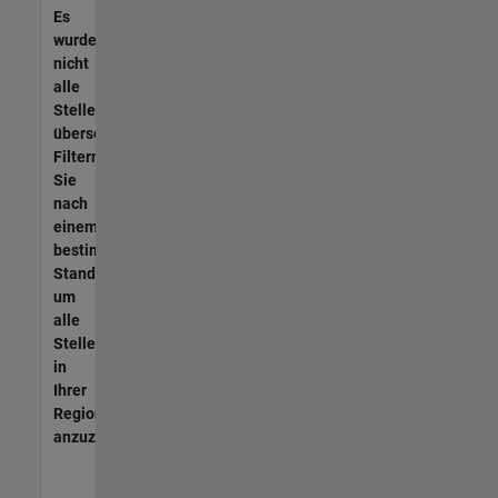
Es
wurden
nicht
alle
Stellen
übersetzt.
Filtern
Sie
nach
einem
bestimmten
Standort,
um
alle
Stellenangebote
in
Ihrer
Region
anzuzeigen.