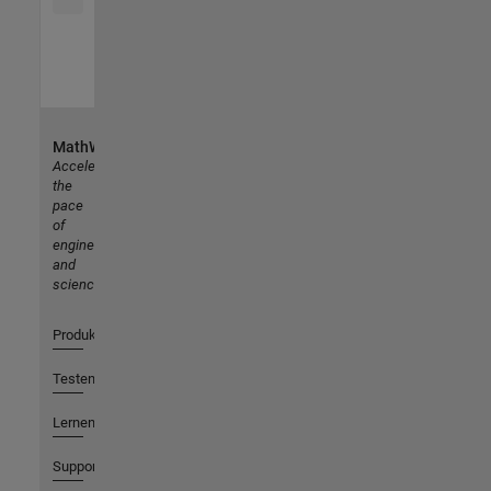
MathWorks
Accelerating
the
pace
of
engineering
and
science
Produkte
Testen oder Kaufen
Lernen
Support