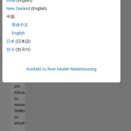
offenen
India
(English)
Stellen
New Zealand
(English)
finden
中国
können,
die
简体中文
Ihren
English
Qualifikationen
日本
(日本語)
entsprechen,
werden
한국
(한국어)
Sie
Mitglied
unseres
Kontakt zu Ihrer lokalen Niederlassung
Talent-
Netzwerks
,
um
Aktualisierungen
zu
neuen
Stellenangeboten
zu
erhalten.