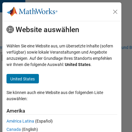
Weiter zum Inhalt
Karriere
bei
Website auswählen
MathWorks
Wählen Sie eine Website aus, um übersetzte Inhalte (sofern
riere – Übersicht
Stellensuche
Niederlassungen
Studierende und B
verfügbar) sowie lokale Veranstaltungen und Angebote
Umschaltung für Off-Canvas-Navigation
anzuzeigen. Auf der Grundlage Ihres Standorts empfehlen
Hauptinhalt
wir Ihnen die folgende Auswahl:
United States
.
FILTER:
Education Sales
United States
+
5
Inside Sales
Marketing Communications
Sie können auch eine Website aus der folgenden Liste
auswählen:
Finance and Operations
Human Resources
Amerika
Derzeit
gibt
Legal
América Latina
(Español)
es
keine
Canada
(English)