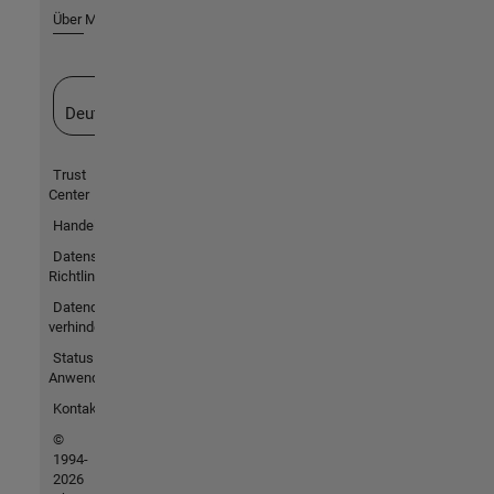
Über MathWorks
Website auswählen
Deutschland
Trust
Center
Handelsmarken
Datenschutz-
Richtlinien
Datendiebstahl
verhindern
Status von
Anwendungen
Kontakt
©
1994-
2026