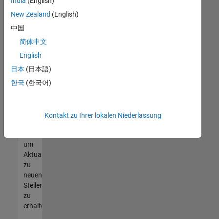
offenen
India
(English)
Stellen
New Zealand
(English)
finden
中国
können,
die
简体中文
Ihren
English
Qualifikationen
日本
(日本語)
entsprechen,
werden
한국
(한국어)
Sie
Mitglied
unseres
Kontakt zu Ihrer lokalen Niederlassung
Talent-
Netzwerks
,
um
Aktualisierungen
zu
neuen
Stellenangeboten
zu
erhalten.