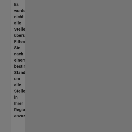
Es
wurden
nicht
alle
Stellen
übersetzt.
Filtern
Sie
nach
einem
bestimmten
Standort,
um
alle
Stellenangebote
in
Ihrer
Region
anzuzeigen.