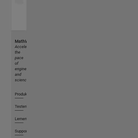
MathWorks
Accelerating
the
pace
of
engineering
and
science
Produkte
Testen oder Kaufen
Lernen
Support