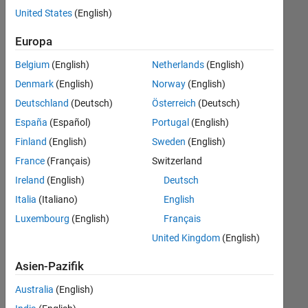
offenen
United States
(English)
Stellen,
die
Europa
Ihren
Suchkriterien
Belgium
(English)
Netherlands
(English)
entsprechen.
Denmark
(English)
Norway
(English)
Sie
Deutschland
(Deutsch)
Österreich
(Deutsch)
können
die
España
(Español)
Portugal
(English)
Suchkriterien
Finland
(English)
Sweden
(English)
weiter
France
(Français)
Switzerland
fassen
oder
Ireland
(English)
Deutsch
alle
Italia
(Italiano)
English
Stellenangebote
Luxembourg
(English)
Français
anzeigen
.
Wenn
United Kingdom
(English)
Sie
Asien-Pazifik
noch
immer
Australia
(English)
keine