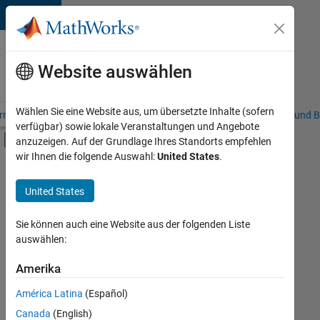
Weiter zum Inhalt
Karriere
bei
Website auswählen
MathWorks
Wählen Sie eine Website aus, um übersetzte Inhalte (sofern
riere – Übersicht
Stellensuche
Niederlassungen
Studierende und B
verfügbar) sowie lokale Veranstaltungen und Angebote
Umschaltung für Off-Canvas-Navigation
anzuzeigen. Auf der Grundlage Ihres Standorts empfehlen
Hauptinhalt
wir Ihnen die folgende Auswahl:
United States
.
FILTER:
Information Technology
United States
+
6
Education Sales
Inside Sales
Sie können auch eine Website aus der folgenden Liste
auswählen:
Marketing Communications
Finance and Operations
Amerika
Derzeit
gibt
Human Resources
América Latina
(Español)
es
Legal
keine
Canada
(English)