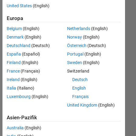
offenen
United States
(English)
Stellen,
die
Europa
Ihren
Suchkriterien
Belgium
(English)
Netherlands
(English)
entsprechen.
Denmark
(English)
Norway
(English)
Sie
Deutschland
(Deutsch)
Österreich
(Deutsch)
können
die
España
(Español)
Portugal
(English)
Suchkriterien
Finland
(English)
Sweden
(English)
weiter
France
(Français)
Switzerland
fassen
oder
Ireland
(English)
Deutsch
alle
Italia
(Italiano)
English
Stellenangebote
Luxembourg
(English)
Français
anzeigen
.
Wenn
United Kingdom
(English)
Sie
Asien-Pazifik
noch
immer
Australia
(English)
keine