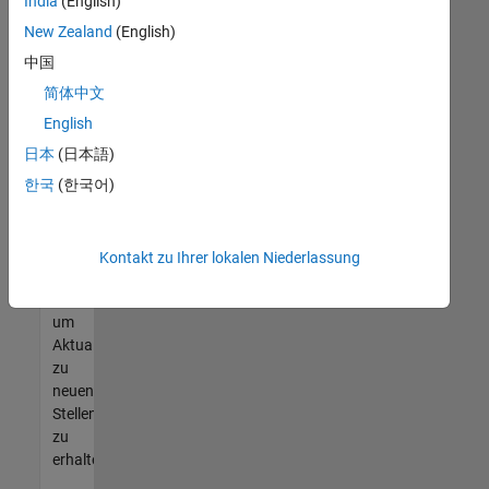
offenen
India
(English)
Stellen
New Zealand
(English)
finden
中国
können,
die
简体中文
Ihren
English
Qualifikationen
日本
(日本語)
entsprechen,
werden
한국
(한국어)
Sie
Mitglied
unseres
Kontakt zu Ihrer lokalen Niederlassung
Talent-
Netzwerks
,
um
Aktualisierungen
zu
neuen
Stellenangeboten
zu
erhalten.