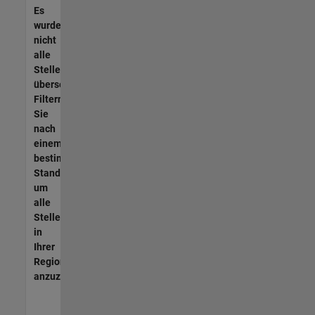
Es
wurden
nicht
alle
Stellen
übersetzt.
Filtern
Sie
nach
einem
bestimmten
Standort,
um
alle
Stellenangebote
in
Ihrer
Region
anzuzeigen.