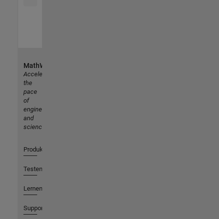
MathWorks
Accelerating
the
pace
of
engineering
and
science
Produkte
Testen oder Kaufen
Lernen
Support