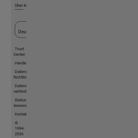
Über MathWorks
Website auswählen
Deutschland
Trust
Center
Handelsmarken
Datenschutz-
Richtlinien
Datendiebstahl
verhindern
Status von
Anwendungen
Kontakt
©
1994-
2026