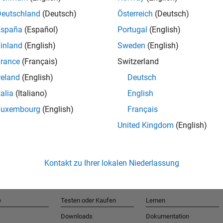
Deutschland
(Deutsch)
Österreich
(Deutsch)
España
(Español)
Portugal
(English)
T
inland
(English)
Sweden
(English)
rance
(Français)
Switzerland
Erhalten 
reland
(English)
Deutsch
talia
(Italiano)
English
Luxembourg
(English)
Français
United Kingdom
(English)
Kontakt zu Ihrer lokalen Niederlassung
e
Testen oder Kaufen
Lernen
Downloads
Dokumentation