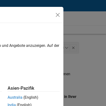
unt
en und Angebote anzuzeigen. Auf der
g Communications
+
3
n entsprechen.
eigen
. Wenn Sie noch immer keine offenen
 Mitglied unseres
Talent-Netzwerks
, um
Asien-Pazifik
en Standort, um alle Stellenangebote in Ihrer
Australia
(English)
India
(English)