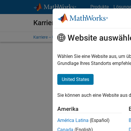
Weiter zum Inhalt
Produkte
Lösung
Karriere bei MathWorks
Website auswähl
Karriere – Übersicht
Stellensuche
Niederlassunge
Wählen Sie eine Website aus, um üb
FILTER:
Grundlage Ihres Standorts empfehle
United States
Derzeit
Sie könn
Sie können auch eine Website aus d
Stellen f
Aktualis
Amerika
Es wurde
América Latina
(Español)
Region a
Canada
(English)