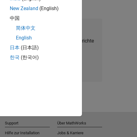
New Zealand
(English)
中国
alent Network beitreten
简体中文
English
Sie personalisierte Stellenangebote, Berichte
日本
(日本語)
und Unternehmensneuigkeiten.
한국
(한국어)
Melden Sie sich noch heute an
Support
Über MathWorks
Hilfe zur Installation
Jobs & Karriere