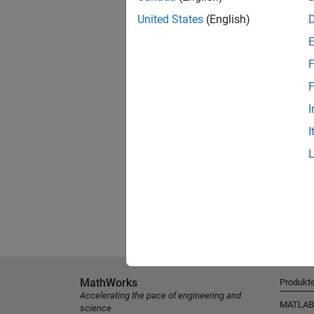
United States
(English)
F
F
I
I
MathWorks
Produkt
Accelerating the pace of engineering and
MATLAB
science