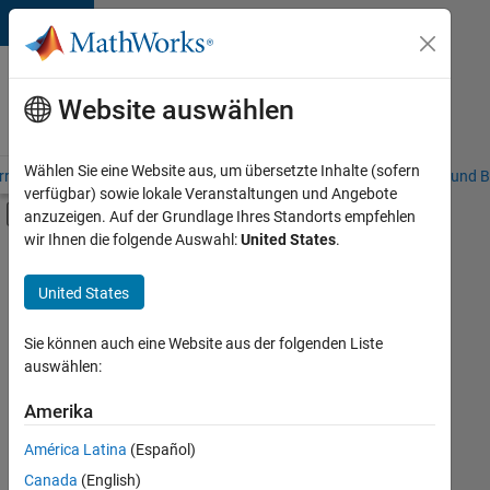
Weiter zum Inhalt
Karriere
bei
Website auswählen
MathWorks
Wählen Sie eine Website aus, um übersetzte Inhalte (sofern
riere – Übersicht
Stellensuche
Niederlassungen
Studierende und B
verfügbar) sowie lokale Veranstaltungen und Angebote
Umschaltung für Off-Canvas-Navigation
anzuzeigen. Auf der Grundlage Ihres Standorts empfehlen
Hauptinhalt
wir Ihnen die folgende Auswahl:
United States
.
FILTER:
Education Sales
United States
+
5
Inside Sales
Sales Operations
Sie können auch eine Website aus der folgenden Liste
auswählen:
Finance and Operations
Legal
Amerika
Derzeit
gibt
Büro- und Verwaltungsdienste
América Latina
(Español)
es
keine
Canada
(English)