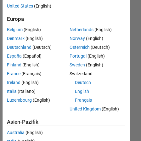
offenen
United States
(English)
Stellen,
die
Europa
Ihren
Suchkriterien
Belgium
(English)
Netherlands
(English)
entsprechen.
Denmark
(English)
Norway
(English)
Sie
Deutschland
(Deutsch)
Österreich
(Deutsch)
können
die
España
(Español)
Portugal
(English)
Suchkriterien
Finland
(English)
Sweden
(English)
weiter
France
(Français)
Switzerland
fassen
oder
Ireland
(English)
Deutsch
alle
Italia
(Italiano)
English
Stellenangebote
Luxembourg
(English)
Français
anzeigen
.
Wenn
United Kingdom
(English)
Sie
Asien-Pazifik
noch
immer
Australia
(English)
keine