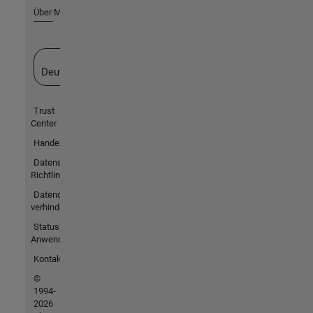
Über MathWorks
Website auswählen
Deutschland
Trust
Center
Handelsmarken
Datenschutz-
Richtlinien
Datendiebstahl
verhindern
Status von
Anwendungen
Kontakt
©
1994-
2026