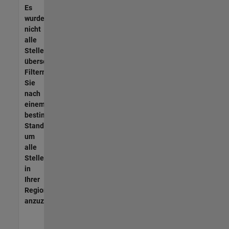
Es
wurden
nicht
alle
Stellen
übersetzt.
Filtern
Sie
nach
einem
bestimmten
Standort,
um
alle
Stellenangebote
in
Ihrer
Region
anzuzeigen.