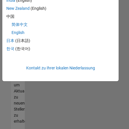
offenen
India
(English)
Stellen
New Zealand
(English)
finden
中国
können,
die
简体中文
Ihren
English
Qualifikationen
日本
(日本語)
entsprechen,
werden
한국
(한국어)
Sie
Mitglied
unseres
Kontakt zu Ihrer lokalen Niederlassung
Talent-
Netzwerks
,
um
Aktualisierungen
zu
neuen
Stellenangeboten
zu
erhalten.