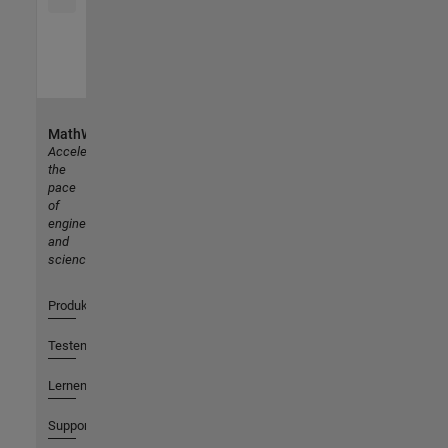
MathWorks
Accelerating
the
pace
of
engineering
and
science
Produkte
Testen oder Kaufen
Lernen
Support