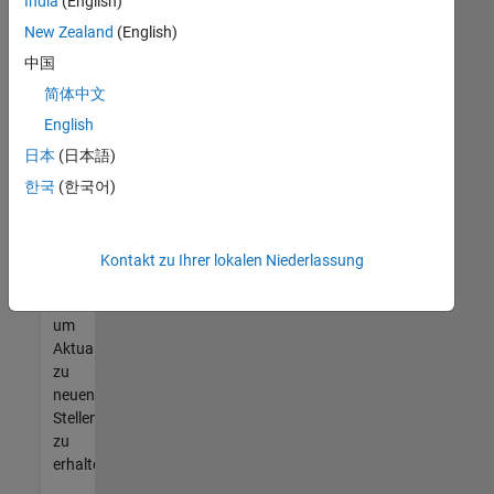
offenen
India
(English)
Stellen
New Zealand
(English)
finden
中国
können,
die
简体中文
Ihren
English
Qualifikationen
日本
(日本語)
entsprechen,
werden
한국
(한국어)
Sie
Mitglied
unseres
Kontakt zu Ihrer lokalen Niederlassung
Talent-
Netzwerks
,
um
Aktualisierungen
zu
neuen
Stellenangeboten
zu
erhalten.