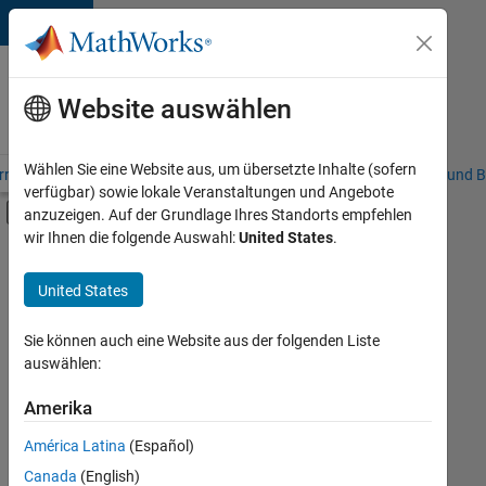
Weiter zum Inhalt
Karriere
bei
Website auswählen
MathWorks
Wählen Sie eine Website aus, um übersetzte Inhalte (sofern
riere – Übersicht
Stellensuche
Niederlassungen
Studierende und B
verfügbar) sowie lokale Veranstaltungen und Angebote
Umschaltung für Off-Canvas-Navigation
anzuzeigen. Auf der Grundlage Ihres Standorts empfehlen
Hauptinhalt
wir Ihnen die folgende Auswahl:
United States
.
FILTER:
Commercial Sales
United States
+
3
Inside Sales
Marketing Services
Sie können auch eine Website aus der folgenden Liste
auswählen:
Human Resources
Amerika
Derzeit
gibt
América Latina
(Español)
es
keine
Canada
(English)