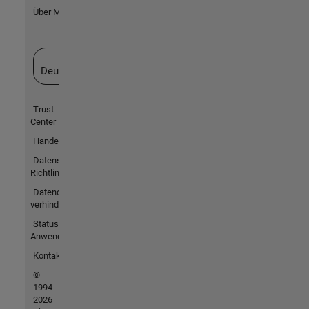
Über MathWorks
Website auswählen
Deutschland
Trust
Center
Handelsmarken
Datenschutz-
Richtlinien
Datendiebstahl
verhindern
Status von
Anwendungen
Kontakt
©
1994-
2026