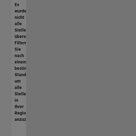
Es
wurden
nicht
alle
Stellen
übersetzt.
Filtern
Sie
nach
einem
bestimmten
Standort,
um
alle
Stellenangebote
in
Ihrer
Region
anzuzeigen.