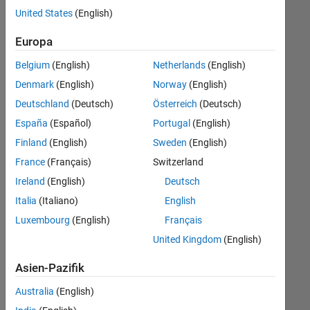
offenen
United States
(English)
Stellen,
die
Europa
Ihren
Suchkriterien
Belgium
(English)
Netherlands
(English)
entsprechen.
Denmark
(English)
Norway
(English)
Sie
Deutschland
(Deutsch)
Österreich
(Deutsch)
können
die
España
(Español)
Portugal
(English)
Suchkriterien
Finland
(English)
Sweden
(English)
weiter
France
(Français)
Switzerland
fassen
oder
Ireland
(English)
Deutsch
alle
Italia
(Italiano)
English
Stellenangebote
Luxembourg
(English)
Français
anzeigen
.
Wenn
United Kingdom
(English)
Sie
Asien-Pazifik
noch
immer
Australia
(English)
keine