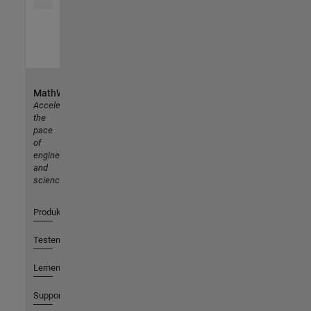
MathWorks
Accelerating
the
pace
of
engineering
and
science
Produkte
Testen oder Kaufen
Lernen
Support