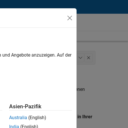
unt
en und Angebote anzuzeigen. Auf der
g Services
Finance and Operations
+
1
n entsprechen.
eigen
. Wenn Sie noch immer keine offenen
 Mitglied unseres
Talent-Netzwerks
, um
Asien-Pazifik
en Standort, um alle Stellenangebote in Ihrer
Australia
(English)
India
(English)