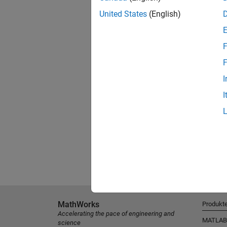
United States
(English)
F
F
I
I
MathWorks
Produkt
Accelerating the pace of engineering and
MATLAB
science