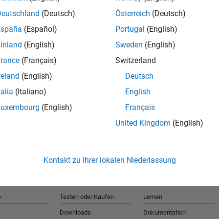
Deutschland
(Deutsch)
Österreich
(Deutsch)
España
(Español)
Portugal
(English)
T
inland
(English)
Sweden
(English)
rance
(Français)
Switzerland
Erhalten 
reland
(English)
Deutsch
talia
(Italiano)
English
Luxembourg
(English)
Français
United Kingdom
(English)
Kontakt zu Ihrer lokalen Niederlassung
e
Testen oder Kaufen
Lernen
Downloads
Dokumentation