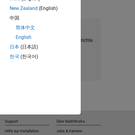
New Zealand
(English)
中国
alent Network beitreten
简体中文
English
Sie personalisierte Stellenangebote, Berichte
日本
(日本語)
und Unternehmensneuigkeiten.
한국
(한국어)
Melden Sie sich noch heute an
Support
Über MathWorks
Hilfe zur Installation
Jobs & Karriere