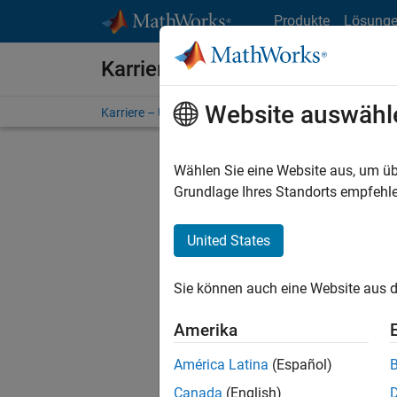
Weiter zum Inhalt
Produkte
Lösung
Karriere bei MathWorks
Website auswähl
Karriere – Übersicht
Stellensuche
Niederlassunge
Wählen Sie eine Website aus, um üb
FILTER:
Grundlage Ihres Standorts empfehle
United States
Derzeit
Sie könn
Sie können auch eine Website aus d
Stellen f
Aktualis
Amerika
Es wurde
América Latina
(Español)
Region a
Canada
(English)