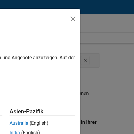
unt
en und Angebote anzuzeigen. Auf der
keting Services
Finance and Operations
n entsprechen.
eigen
. Wenn Sie noch immer keine offenen
 Mitglied unseres
Talent-Netzwerks
, um
Asien-Pazifik
en Standort, um alle Stellenangebote in Ihrer
Australia
(English)
India
(English)