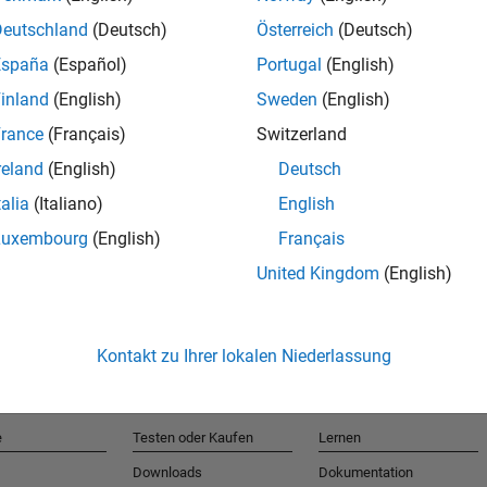
Deutschland
(Deutsch)
Österreich
(Deutsch)
España
(Español)
Portugal
(English)
T
inland
(English)
Sweden
(English)
rance
(Français)
Switzerland
Erhalten 
reland
(English)
Deutsch
talia
(Italiano)
English
Luxembourg
(English)
Français
United Kingdom
(English)
Kontakt zu Ihrer lokalen Niederlassung
e
Testen oder Kaufen
Lernen
Downloads
Dokumentation