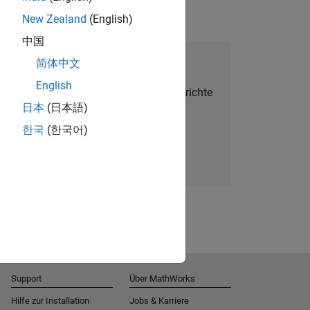
New Zealand
(English)
中国
alent Network beitreten
简体中文
English
Sie personalisierte Stellenangebote, Berichte
日本
(日本語)
und Unternehmensneuigkeiten.
한국
(한국어)
Melden Sie sich noch heute an
Support
Über MathWorks
Hilfe zur Installation
Jobs & Karriere