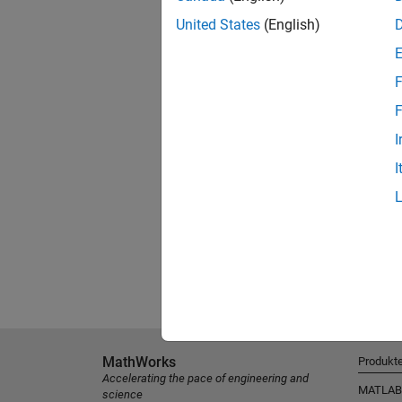
United States
(English)
F
F
I
I
MathWorks
Produkt
Accelerating the pace of engineering and
MATLAB
science