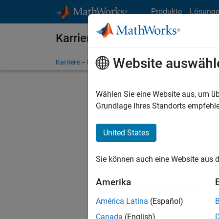
Weiter zum Inhalt
Produkte
Lösung
Karriere bei MathWorks
Website auswähl
Karriere – Übersicht
Stellensuche
Niederlassunge
Wählen Sie eine Website aus, um üb
FIL
Grundlage Ihres Standorts empfehle
United States
Derzeit
Sie könn
Sie können auch eine Website aus d
Stellen f
Aktualis
Amerika
Es wurde
América Latina
(Español)
Region a
Canada
(English)