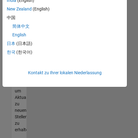
offenen
India
(English)
Stellen
New Zealand
(English)
finden
中国
können,
die
简体中文
Ihren
English
Qualifikationen
日本
(日本語)
entsprechen,
werden
한국
(한국어)
Sie
Mitglied
unseres
Kontakt zu Ihrer lokalen Niederlassung
Talent-
Netzwerks
,
um
Aktualisierungen
zu
neuen
Stellenangeboten
zu
erhalten.