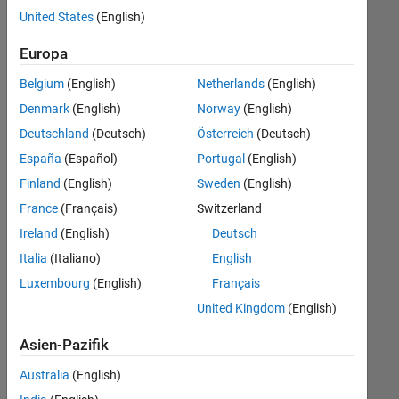
offenen
United States
(English)
Stellen,
die
Europa
Ihren
Suchkriterien
Belgium
(English)
Netherlands
(English)
entsprechen.
Denmark
(English)
Norway
(English)
Sie
Deutschland
(Deutsch)
Österreich
(Deutsch)
können
die
España
(Español)
Portugal
(English)
Suchkriterien
Finland
(English)
Sweden
(English)
weiter
France
(Français)
Switzerland
fassen
oder
Ireland
(English)
Deutsch
alle
Italia
(Italiano)
English
Stellenangebote
Luxembourg
(English)
Français
anzeigen
.
Wenn
United Kingdom
(English)
Sie
Asien-Pazifik
noch
immer
Australia
(English)
keine