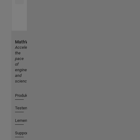
MathWorks
Accelerating
the
pace
of
engineering
and
science
Produkte
Testen oder Kaufen
Lernen
Support