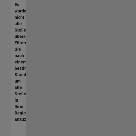
Es
wurden
nicht
alle
Stellen
übersetzt.
Filtern
Sie
nach
einem
bestimmten
Standort,
um
alle
Stellenangebote
in
Ihrer
Region
anzuzeigen.