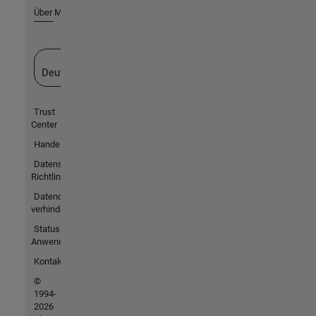
Über MathWorks
Website auswählen
Deutschland
Trust
Center
Handelsmarken
Datenschutz-
Richtlinien
Datendiebstahl
verhindern
Status von
Anwendungen
Kontakt
©
1994-
2026