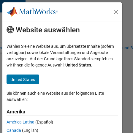
Weiter zum Inhalt
Karriere
bei
Website auswählen
MathWorks
Wählen Sie eine Website aus, um übersetzte Inhalte (sofern
riere – Übersicht
Stellensuche
Niederlassungen
Studierende und B
verfügbar) sowie lokale Veranstaltungen und Angebote
Umschaltung für Off-Canvas-Navigation
anzuzeigen. Auf der Grundlage Ihres Standorts empfehlen
Hauptinhalt
wir Ihnen die folgende Auswahl:
United States
.
FILTER:
Commercial Sales
United States
+
1
Marketing Communications
Sie können auch eine Website aus der folgenden Liste
auswählen:
Amerika
Derzeit
gibt
América Latina
(Español)
es
keine
Canada
(English)