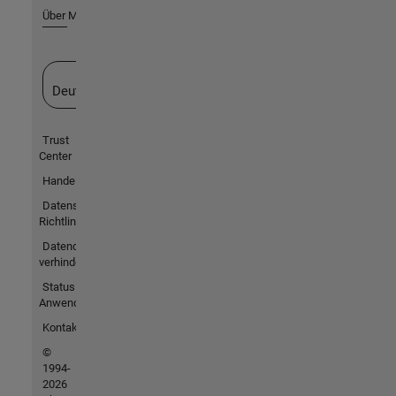
Über MathWorks
Website auswählen
Deutschland
Trust
Center
Handelsmarken
Datenschutz-
Richtlinien
Datendiebstahl
verhindern
Status von
Anwendungen
Kontakt
©
1994-
2026