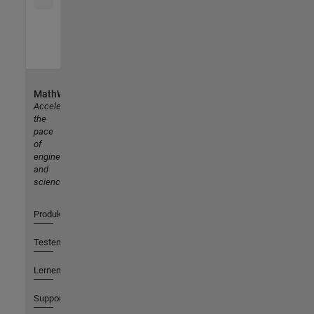
MathWorks
Accelerating
the
pace
of
engineering
and
science
Produkte
Testen oder Kaufen
Lernen
Support