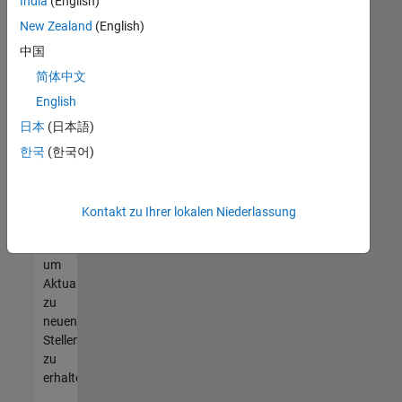
offenen
India
(English)
Stellen
New Zealand
(English)
finden
中国
können,
die
简体中文
Ihren
English
Qualifikationen
日本
(日本語)
entsprechen,
werden
한국
(한국어)
Sie
Mitglied
unseres
Kontakt zu Ihrer lokalen Niederlassung
Talent-
Netzwerks
,
um
Aktualisierungen
zu
neuen
Stellenangeboten
zu
erhalten.