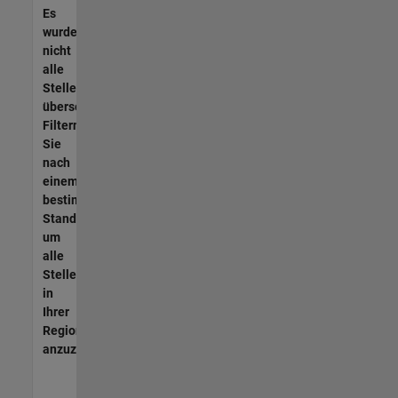
Es
wurden
nicht
alle
Stellen
übersetzt.
Filtern
Sie
nach
einem
bestimmten
Standort,
um
alle
Stellenangebote
in
Ihrer
Region
anzuzeigen.