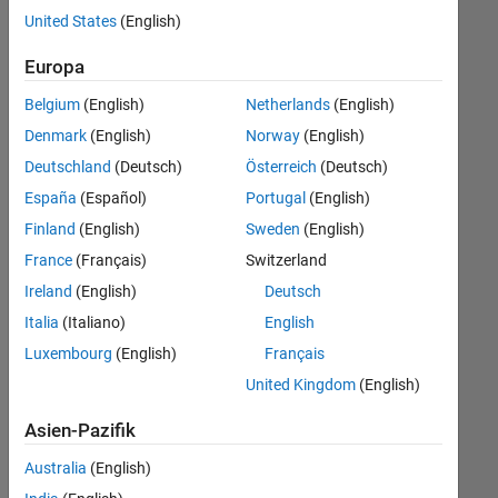
offenen
United States
(English)
Stellen,
die
Europa
Ihren
Suchkriterien
Belgium
(English)
Netherlands
(English)
entsprechen.
Denmark
(English)
Norway
(English)
Sie
Deutschland
(Deutsch)
Österreich
(Deutsch)
können
die
España
(Español)
Portugal
(English)
Suchkriterien
Finland
(English)
Sweden
(English)
weiter
France
(Français)
Switzerland
fassen
oder
Ireland
(English)
Deutsch
alle
Italia
(Italiano)
English
Stellenangebote
Luxembourg
(English)
Français
anzeigen
.
Wenn
United Kingdom
(English)
Sie
Asien-Pazifik
noch
immer
Australia
(English)
keine