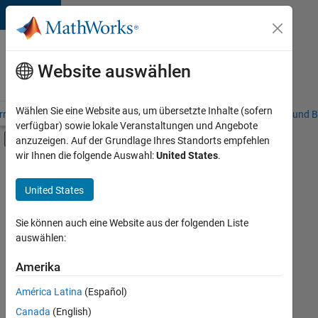
Weiter zum Inhalt
Karriere
bei
Website auswählen
MathWorks
Wählen Sie eine Website aus, um übersetzte Inhalte (sofern
riere – Übersicht
Stellensuche
Niederlassungen
Studierende und B
verfügbar) sowie lokale Veranstaltungen und Angebote
Umschaltung für Off-Canvas-Navigation
anzuzeigen. Auf der Grundlage Ihres Standorts empfehlen
Hauptinhalt
wir Ihnen die folgende Auswahl:
United States
.
FILTER:
Commercial Sales
United States
+
4
Customer Support
Marketing Communications
Sie können auch eine Website aus der folgenden Liste
auswählen:
Human Resources
Legal
Amerika
Derzeit
gibt
América Latina
(Español)
es
keine
Canada
(English)