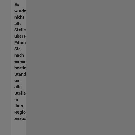
Es
wurden
nicht
alle
Stellen
übersetzt.
Filtern
Sie
nach
einem
bestimmten
Standort,
um
alle
Stellenangebote
in
Ihrer
Region
anzuzeigen.