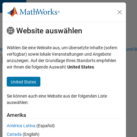
Weiter zum Inhalt
Karriere
bei
Website auswählen
MathWorks
Wählen Sie eine Website aus, um übersetzte Inhalte (sofern
riere – Übersicht
Stellensuche
Niederlassungen
Studierende und B
verfügbar) sowie lokale Veranstaltungen und Angebote
Umschaltung für Off-Canvas-Navigation
anzuzeigen. Auf der Grundlage Ihres Standorts empfehlen
Hauptinhalt
wir Ihnen die folgende Auswahl:
United States
.
FILTER:
Information Technology
United States
+
5
Commercial Sales
Customer Support
Sie können auch eine Website aus der folgenden Liste
auswählen:
Marketing Services
Finance and Operations
Amerika
Derzeit
gibt
Legal
América Latina
(Español)
es
keine
Canada
(English)