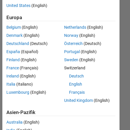
offenen
United States
(English)
Stellen,
die
Europa
Ihren
Suchkriterien
Belgium
(English)
Netherlands
(English)
entsprechen.
Denmark
(English)
Norway
(English)
Sie
Deutschland
(Deutsch)
Österreich
(Deutsch)
können
die
España
(Español)
Portugal
(English)
Suchkriterien
Finland
(English)
Sweden
(English)
weiter
France
(Français)
Switzerland
fassen
oder
Ireland
(English)
Deutsch
alle
Italia
(Italiano)
English
Stellenangebote
Luxembourg
(English)
Français
anzeigen
.
Wenn
United Kingdom
(English)
Sie
Asien-Pazifik
noch
immer
Australia
(English)
keine