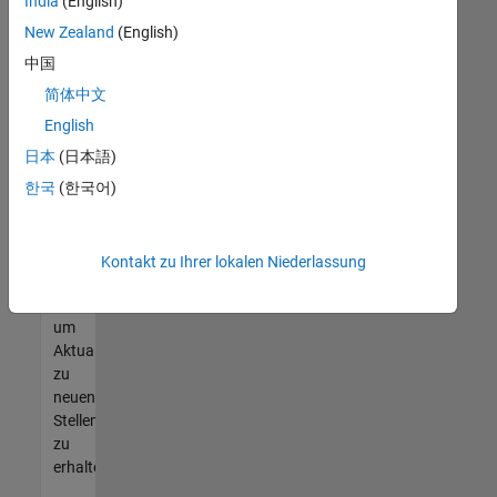
offenen
India
(English)
Stellen
New Zealand
(English)
finden
中国
können,
die
简体中文
Ihren
English
Qualifikationen
日本
(日本語)
entsprechen,
werden
한국
(한국어)
Sie
Mitglied
unseres
Kontakt zu Ihrer lokalen Niederlassung
Talent-
Netzwerks
,
um
Aktualisierungen
zu
neuen
Stellenangeboten
zu
erhalten.