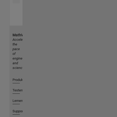
MathWorks
Accelerating
the
pace
of
engineering
and
science
Produkte
Testen oder Kaufen
Lernen
Support