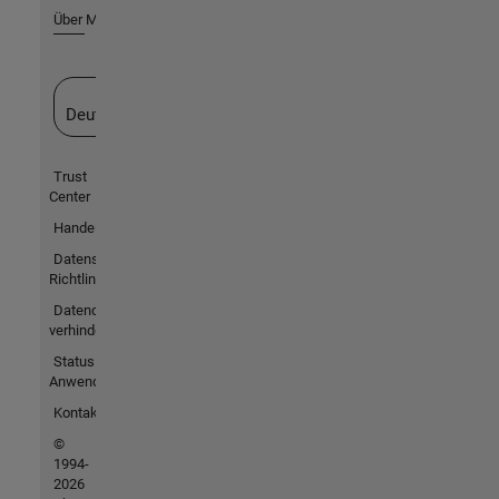
Über MathWorks
Website auswählen
Deutschland
Trust
Center
Handelsmarken
Datenschutz-
Richtlinien
Datendiebstahl
verhindern
Status von
Anwendungen
Kontakt
©
1994-
2026