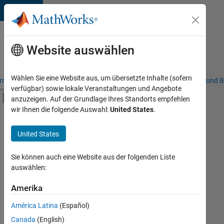
Weiter zum Inhalt
Karriere
bei
Website auswählen
MathWorks
Wählen Sie eine Website aus, um übersetzte Inhalte (sofern
riere – Übersicht
Stellensuche
Niederlassungen
Studierende und B
verfügbar) sowie lokale Veranstaltungen und Angebote
Umschaltung für Off-Canvas-Navigation
anzuzeigen. Auf der Grundlage Ihres Standorts empfehlen
Hauptinhalt
wir Ihnen die folgende Auswahl:
United States
.
FILTER:
Information Technology
United States
+
4
Commercial Sales
Customer Support
Sie können auch eine Website aus der folgenden Liste
auswählen:
Finance and Operations
Legal
Amerika
Derzeit
gibt
América Latina
(Español)
es
keine
Canada
(English)