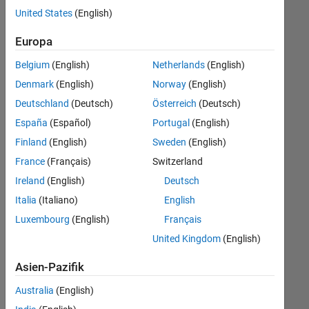
offenen
United States
(English)
Stellen,
die
Europa
Ihren
Suchkriterien
Belgium
(English)
Netherlands
(English)
entsprechen.
Denmark
(English)
Norway
(English)
Sie
Deutschland
(Deutsch)
Österreich
(Deutsch)
können
die
España
(Español)
Portugal
(English)
Suchkriterien
Finland
(English)
Sweden
(English)
weiter
France
(Français)
Switzerland
fassen
oder
Ireland
(English)
Deutsch
alle
Italia
(Italiano)
English
Stellenangebote
Luxembourg
(English)
Français
anzeigen
.
Wenn
United Kingdom
(English)
Sie
Asien-Pazifik
noch
immer
Australia
(English)
keine