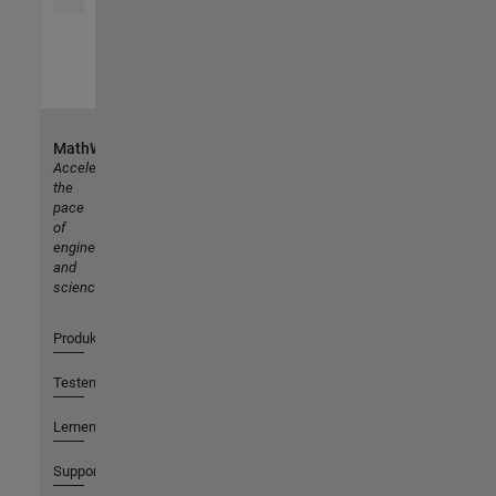
MathWorks
Accelerating
the
pace
of
engineering
and
science
Produkte
Testen oder Kaufen
Lernen
Support