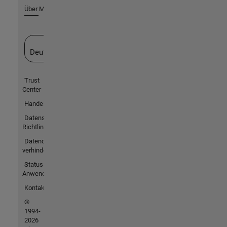
Über MathWorks
Website auswählen
Deutschland
Trust
Center
Handelsmarken
Datenschutz-
Richtlinien
Datendiebstahl
verhindern
Status von
Anwendungen
Kontakt
©
1994-
2026