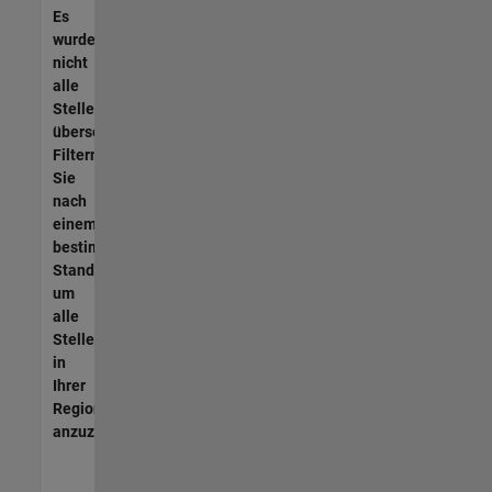
Es
wurden
nicht
alle
Stellen
übersetzt.
Filtern
Sie
nach
einem
bestimmten
Standort,
um
alle
Stellenangebote
in
Ihrer
Region
anzuzeigen.