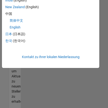
offenen
India
(English)
Stellen
New Zealand
(English)
finden
中国
können,
die
简体中文
Ihren
English
Qualifikationen
日本
(日本語)
entsprechen,
werden
한국
(한국어)
Sie
Mitglied
unseres
Kontakt zu Ihrer lokalen Niederlassung
Talent-
Netzwerks
,
um
Aktualisierungen
zu
neuen
Stellenangeboten
zu
erhalten.